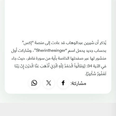
يُذكر أن شيرين عبدالوهاب قد عادت إلى منصة “إكس”
بحساب جديد يحمل اسم “Sherinthesinger”، وشاركت أول
منشور لها عبر صفحتها الخاصة بآية من سورة فاطر، حيث جاء
في الآية 34: {وَقَالُواْ الْحَمْدُ لِلّهِ الّذِيَ أَذْهَبَ عَنّا الْحَزَنَ إِنّ رَبّنَا
لَغَفُورٌ شَكُورٌ}.
مشاركة: