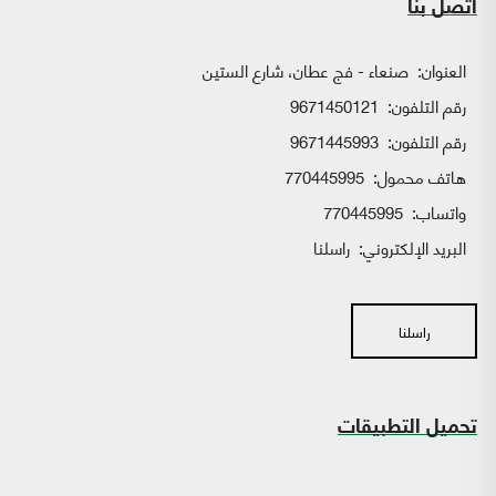
اتصل بنا
العنوان:
صنعاء - فج عطان، شارع الستين
رقم التلفون:
9671450121
رقم التلفون:
9671445993
هاتف محمول:
770445995
واتساب:
770445995
البريد الإلكتروني:
راسلنا
راسلنا
تحميل التطبيقات