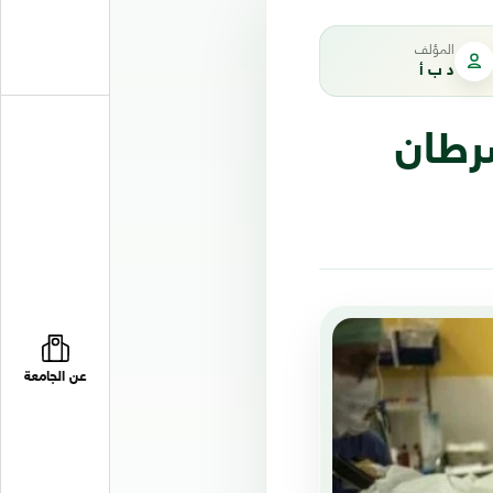
المؤلف
د ب أ
لسرطان
عن الجامعة