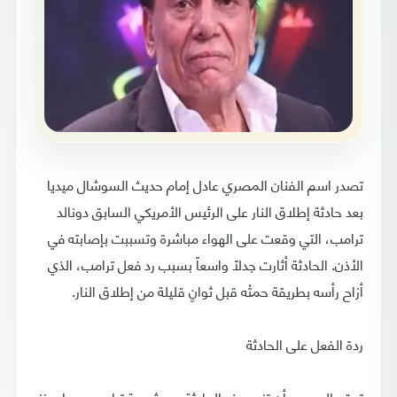
تصدر اسم الفنان المصري عادل إمام حديث السوشال ميديا
بعد حادثة إطلاق النار على الرئيس الأمريكي السابق دونالد
ترامب، التي وقعت على الهواء مباشرة وتسببت بإصابته في
الأذن. الحادثة أثارت جدلاً واسعاً بسبب رد فعل ترامب، الذي
أزاح رأسه بطريقة حمتْه قبل ثوانٍ قليلة من إطلاق النار.
ردة الفعل على الحادثة
توقع الجمهور أن تزيد هذه الحادثة من شعبية ترامب، مما يعزز