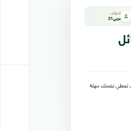
المؤلف
عربي21
ئل
 أن تعطي نفسك مهلة