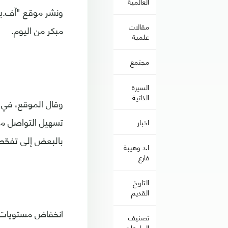
العالمية
ونشر موقع "آف.بي
مقالات
مبكر من اليوم.
علمية
مجتمع
السيرة
الذاتية
تسهيل التواصل مع 
اخبار
بالبعض إلى تفحّصه
ا.د وهيبة
فارع
التاريخ
القديم
انخفاض مستويات ا
تصنيف
الجامعات