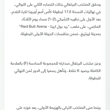
وحقق المنتخب البرتغالي بذلك انتصاره الثاني على التوالي،
في نهائيات النسخة الـ17 لبطولة كأس أمم أوروبا لكرة القدم،
بعد الأول على نظيره التشيكي (2-1) مساء يوم الثلاثاء
الماضي، على ملعب "ريد بول ارينا - Red Bull Arena"
بمدينة ليبتزيغ، ضمن منافسات الجولة الأولى للبطولة.
وعزز منتخب البرتغال صدارته للمجموعة السادسة (F) بالعلامة
الكاملة برصيد 6 نقاط، وتأهل رسميا إلى الدور ثمن النهائي
للبطولة.
بينما مني المنتخب التركي بالهزيمة الأولى، بعد فوزه على