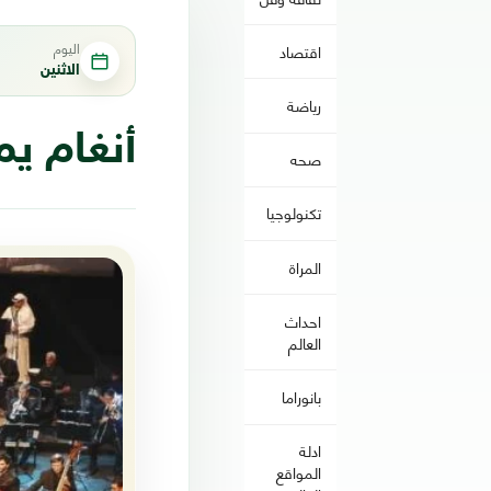
اليوم
اقتصاد
الاثنين
رياضة
أنغام ي
صحه
تكنولوجيا
المراة
احداث
العالم
بانوراما
ادلة
المواقع