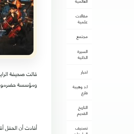
العالمية
مقالات
علمية
مجتمع
السيرة
الذاتية
اخبار
قالت صحيفة الراية
ومؤسسة حضرموت لل
ا.د وهيبة
فارع
التاريخ
القديم
أفادت أن الحفل أق
تصنيف
الجامعات