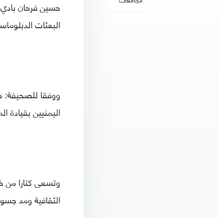
حسين فرحان بادي 
البعثات الدبلوماسي
ووفقا للصحيفة: حي
اليمنيين بقيادة 
وتسعى كتارا من خل
الثقافية ومد جسو