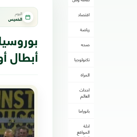
اليوم
اقتصاد
الخميس
رياضة
بوروسيا 
صحه
أبطال أو
تكنولوجيا
المراة
احداث
العالم
بانوراما
ادلة
المواقع