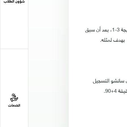
شؤون الطلاب
وجاء تأهل"أسود الفيستفاليا"، بتفوقه في مجموع نتيجة مباراتي الذهاب والإياب بنتيجة 3-1، بعد أن سبق
 بهدف لمثله.
ن سانشو التسجيل
4+90.
الخدمات