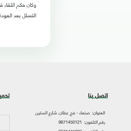
التسلل بعد العودة 
اتصل بنا
تحمي
العنوان:
صنعاء - فج عطان، شارع الستين
رقم التلفون:
9671450121
رقم التلفون:
9671445993