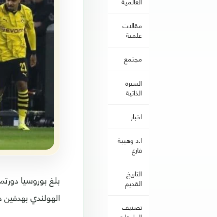
العالمية
مقالات
علمية
مجتمع
السيرة
الذاتية
اخبار
ا.د وهيبة
فارع
التاريخ
بلغ بوروسيا دورتم
القديم
الهولندي بهدفين د
تصنيف
الجامعات