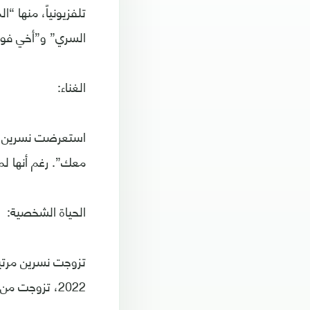
تلفزيونياً، منها “
السري” و”أخي فوق
الغناء:
معك”. رغم أنها لم 
الحياة الشخصية:
2022، تزوجت من طبيب مصري يدعى شريف شرقاوي.