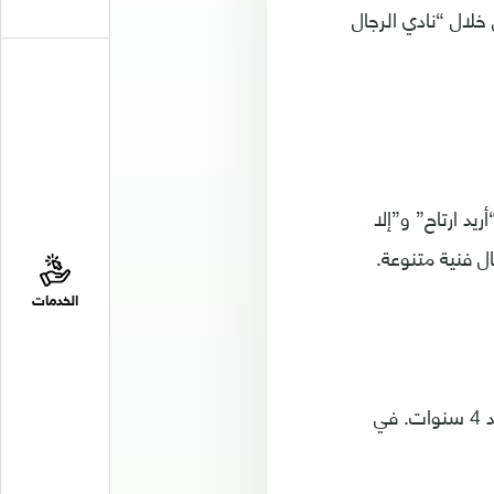
 خلال “نادي الرجال
فردة مثل “أريد ارتاح” و”إلا
ال فنية متنوعة.
الخدمات
تزوجت نسرين مرتين، الزواج الأول كان في 2008 من رجل أعمال عربي، وانفصلت بعد 4 سنوات. في