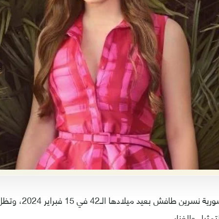
احتفلت الفنانة السورية ن
تمثيل والغناء.