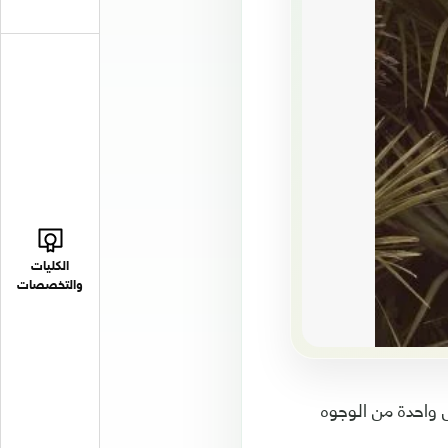
الكليات
والتخصصات
سرين طافش بعيد ميلادها الـ42 في 15 فبراير 2024، وتظل واحدة من الوجوه