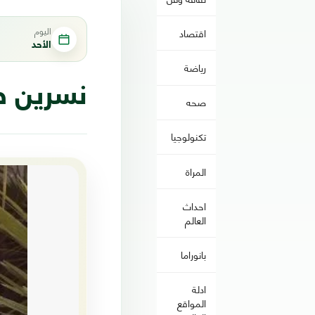
اليوم
اقتصاد
الأحد
رياضة
نسرين ط
صحه
تكنولوجيا
المراة
احداث
العالم
بانوراما
ادلة
المواقع