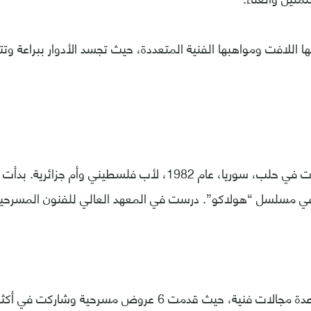
ها اللافت ومواهبها الفنية المتعددة، حيث تجسد الأدوار ببراعة وت
نسرين طافش ولدت في حلب، سوريا، عام 1982، لأب فلسطيني وأم ج