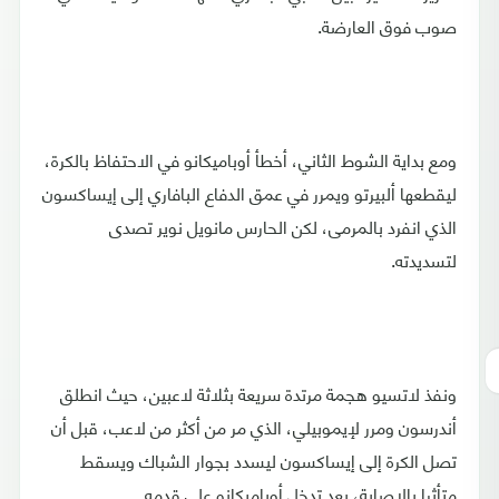
صوب فوق العارضة.
ومع بداية الشوط الثاني، أخطأ أوباميكانو في الاحتفاظ بالكرة،
ليقطعها ألبيرتو ويمرر في عمق الدفاع البافاري إلى إيساكسون
الذي انفرد بالمرمى، لكن الحارس مانويل نوير تصدى
لتسديدته.
ونفذ لاتسيو هجمة مرتدة سريعة بثلاثة لاعبين، حيث انطلق
أندرسون ومرر لإيموبيلي، الذي مر من أكثر من لاعب، قبل أن
تصل الكرة إلى إيساكسون ليسدد بجوار الشباك ويسقط
متأثرا بالإصابة، بعد تدخل أوباميكانو على قدمه.