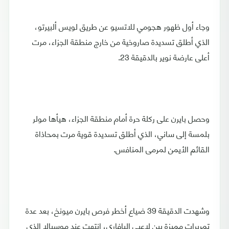
وجاء أول ظهور هجومي للاتسيو عن طريق لويس ألبيرتو،
الذي أطلق تسديدة صاروخية من خارج منطقة الجزاء، مرت
أعلى عارضة نوير بالدقيقة 23.
وحصل بايرن على ركلة حرة أمام منطقة الجزاء، هيأها مولر
بلمسة إلى ساني، الذي أطلق تسديدة قوية مرت بمحاذاة
القائم الأيمن لمرمى المنافس.
وشهدت الدقيقة 39 ضياع أخطر فرص بايرن ميونخ، بعد عدة
تمريرات مميزة بين لاعبي البافاري، انتهت عند موسيالا الذي