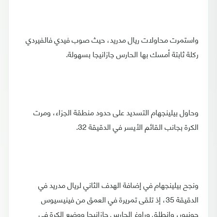
واستمرت محاولات ريال مدريد، حيث صوب فيدي فالفيردي
ركلة ثابتة أمسك بها الحارس جازانيجا بسهولة.
وحاول بيلينجهام التسديد على حدود منطقة الجزاء، ومرت
الكرة بجانب القائم الأيسر في الدقيقة 32.
ونجح بيلينجهام في إضافة الهدف الثاني لريال مدريد في
الدقيقة 35، إذ تلقى تمريرة في العمق من فينيسيوس
جونيور، وانطلق وراوغ الحارس جازانيجا ووضع الكرة في