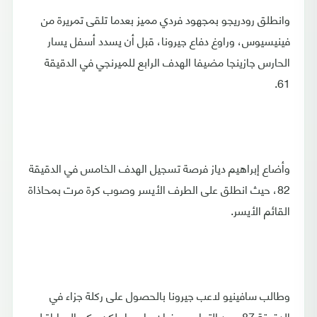
وانطلق رودريجو بمجهود فردي مميز بعدما تلقى تمريرة من
فينيسيوس، وراوغ دفاع جيرونا، قبل أن يسدد أسفل يسار
الحارس جازينجا مضيفا الهدف الرابع للميرنجي في الدقيقة
61.
وأضاع إبراهيم دياز فرصة تسجيل الهدف الخامس في الدقيقة
82، حيث انطلق على الطرف الأيسر وصوب كرة مرت بمحاذاة
القائم الأيسر.
وطالب سافينيو لاعب جيرونا بالحصول على ركلة جزاء في
الدقيقة 87، بعد التحام مع فران جارسيا، لكن حكم المباراة لم