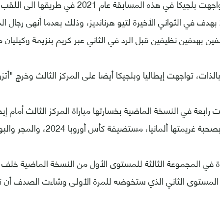
وسبق لفرنسا أن واجهت بلجيكا في هذه المسابقة عام 021
نصف النهائي 3-2 بهدف في الثواني الأخيرة لتيو هرنانديز، وذلك بعدما أنهى رجا
ن بهدفين نظيفين قبل الرد في الثاني عبر كريم بنزيمة وكيليان مب
ذات، تواجهت إيطاليا وبلجيكا أيضا على المركز الثالث وخرج "أتزوري" 
غريمتها ألمانيا، مستضيفة كأس أوروبا 2024، والمجر والبوسنة.
رة في المجموعة الثالثة للمستوى الأول من النسخة الماضية خلف إيط
 المستوى الثاني الذي ستخوضه للمرة الأولى وشاءت الصدف أن ت