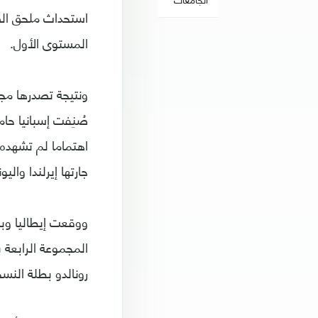
استحداث ملحق الصع
المستوى الأول.
ونتيجة تصدرها مجم
صُنِفت إسبانيا حا
اهتماما لم تشهده 
جارتها إيرلندا واليو
ووقعت إيطاليا وبل
المجموعة الرابعة 
رونالدو بطلة النسخة الأولى عام 2019 وبولن