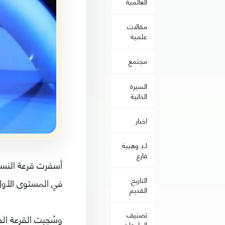
العالمية
مقالات
علمية
مجتمع
السيرة
الذاتية
اخبار
ا.د وهيبة
فارع
التاريخ
في المستوى الأول؛
القديم
تصنيف
وسُحِبت القرعة ا
الجامعات