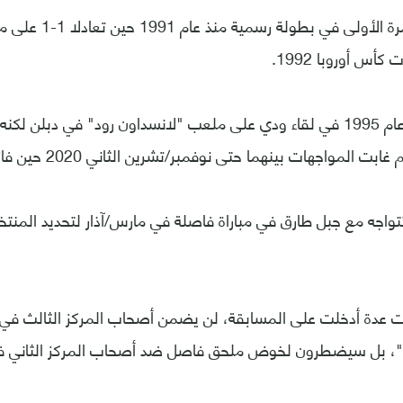
ويلتقي الجاران للمرة الأ
س أوروبا 1992.
والتقى المنتخبان عام 1995 في لقاء ودي على ملعب "لانسداون رود" في دبل
واجهات بينهما حتى نوفمبر/تشرين الثاني 2020 حين فازت إنجلترا وديا 3-0.
ستتواجه مع جبل طارق في مباراة فاصلة في مارس/آذار لتحديد المن
عدة أدخلت على المسابقة، لن يضمن أصحاب المركز الثالث في 
ار"، بل سيضطرون لخوض ملحق فاصل ضد أصحاب المركز الثاني في