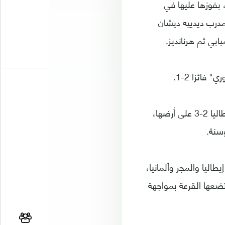
2 في طريقها الى اللقب، بفوزها عليها في
ل المدرب ديدييه ديشان
ابي ثم هرنانديز.
فائزا 2-1.
أما هولندا التي حلت رابعة في النسخة الماضية بخسارتها مباراة المركز الثالث أمام إيطاليا 2-3 على أرضها،
اليا والمجر وألمانيا،
ضعها القرعة بمواجهة