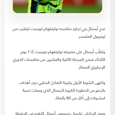
نجح آرسنال في تجاوز منافسه نوتينغهام فورست ليقترب من
ليفربول المتصدر.
وتغلّب آرسنال على مضيفه نوتينغهام فورست 2-1 يوم
الثلاثاء ضمن المرحلة الثانية والعشرين من منافسات الدوري
الإنجليزي الممتاز.
وانتهى الشوط الأول بنتيجة التعادل السلبي دون أهداف
بالرغم من الخطورة الكبيرة لآرسنال الذي وصلت نسبة
استحواذه إلى أكثر من 80 بالمئة.
ومنح البرازيلي غابرييل جيسوس آرسنال التقدم في الدقيقة