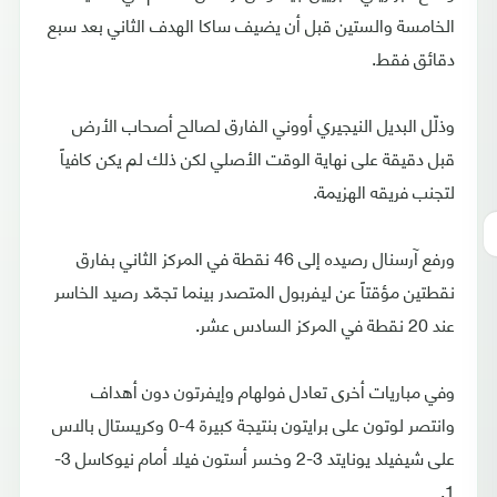
الخامسة والستين قبل أن يضيف ساكا الهدف الثاني بعد سبع
دقائق فقط.
وذلّل البديل النيجيري أووني الفارق لصالح أصحاب الأرض
قبل دقيقة على نهاية الوقت الأصلي لكن ذلك لم يكن كافياً
لتجنب فريقه الهزيمة.
ورفع آرسنال رصيده إلى 46 نقطة في المركز الثاني بفارق
نقطتين مؤقتاً عن ليفربول المتصدر بينما تجمّد رصيد الخاسر
عند 20 نقطة في المركز السادس عشر.
وفي مباريات أخرى تعادل فولهام وإيفرتون دون أهداف
وانتصر لوتون على برايتون بنتيجة كبيرة 4-0 وكريستال بالاس
على شيفيلد يونايتد 3-2 وخسر أستون فيلا أمام نيوكاسل 3-
1.