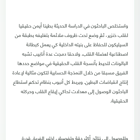
واستخلص الباحثون في الدراسة الحديثة بطينا أيمن حقيقيا
لقلب خنزير، ثمّ وضع تحت ظروف ملائمة بتغليفه بطبقة من
السيليكون للحفاظ على بنيته الداخلية كي يعمل كبطانة
اصطناعية لعضلة القلب. ولاحقا دمجت عدة أنابيب تشبه
البالونات لتحيط بأنسجة القلب الحقيقية في مواضع حددها
الفريق مسبقا من خلال النمذجة الحسابية لتكون مثالية لإعادة
إنتاج انقباضات البطين. وبربط كل أنبوب بنظام تحكم استطاع
الباحثون الوصول إلى معدلات تحاكي إيقاع القلب وحركته
الحقيقية.
وللوصول إلى نتائج أكثر دقة وتفصيلا، اختبر الفريق قدرة