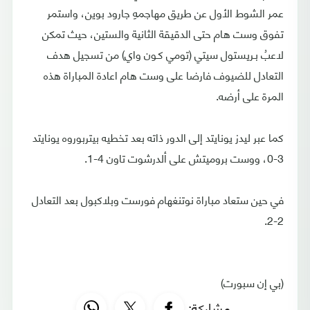
عمر الشوط الأول عن طريق مهاجمهِ جارود بوين، واستمر
تفوق وست هام حتى الدقيقة الثانية والستين، حيث تمكن
لاعبُ بـريستول سيتي (تومي كـون واي) من تسجيل هدف
التعادل للضيوف فارضا على وست هام اعادة المباراة هذه
المرة على أرضه.
كما عبر ليدز يونايتد إلى الدور ذاته بعد تخطيه بيتربوروه يونايتد
3-0، ووست بروميتش على ألدرشوت تاون 4-1.
في حين ستعاد مباراة نوتنغهام فورست وبلاكبول بعد التعادل
2-2.
(بي إن سبورت)
مشاركة: