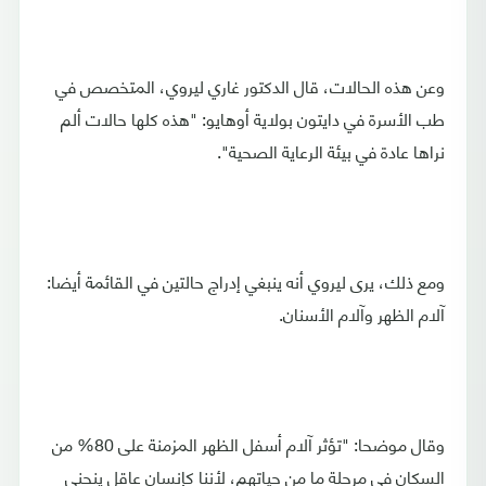
وعن هذه الحالات، قال الدكتور غاري ليروي، المتخصص في
طب الأسرة في دايتون بولاية أوهايو: "هذه كلها حالات ألم
نراها عادة في بيئة الرعاية الصحية".
ومع ذلك، يرى ليروي أنه ينبغي إدراج حالتين في القائمة أيضا:
آلام الظهر وآلام الأسنان.
وقال موضحا: "تؤثر آلام أسفل الظهر المزمنة على 80% من
السكان في مرحلة ما من حياتهم، لأننا كإنسان عاقل ينحني