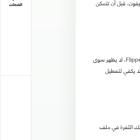
يفون، قبل أن تتمكن
الخدمات
وعند محاولة قفل هواتف آيفون العاملة بتحديث iOS 17.2 باستخدام أجهزة Flipper Zero، لا يظهر سوى
 لا يكفي لتعطيل
لك الثغرة في ملف