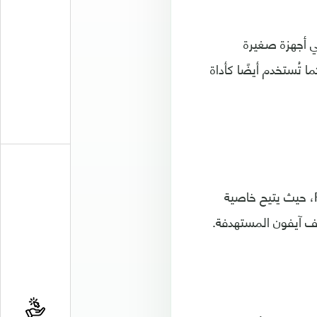
 هجماتهم على أجهزة “فليبر زيرو Flipper Zero”، وهي أجهزة صغيرة
ا تُستخدم أيضًا كأداة
وعمد المخترقون إلى تثبيت برنامج خارجي على تلك الأجهزة يُسمى Flipper Xtreme، حيث يتيح خاصية
ف آيفون المستهدفة.