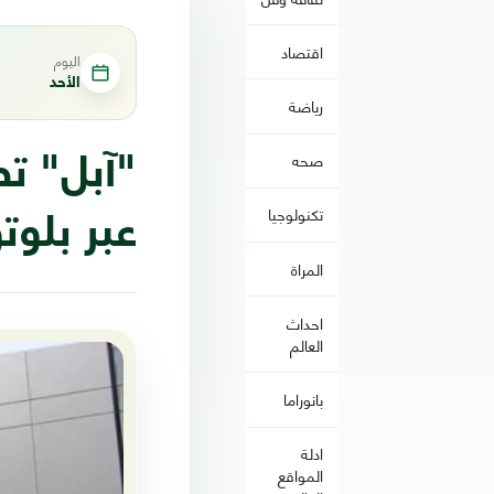
اقتصاد
اليوم
الأحد
رياضة
صحه
"آبل" تص
تكنولوجيا
عبر بلو
المراة
احداث
العالم
بانوراما
ادلة
المواقع