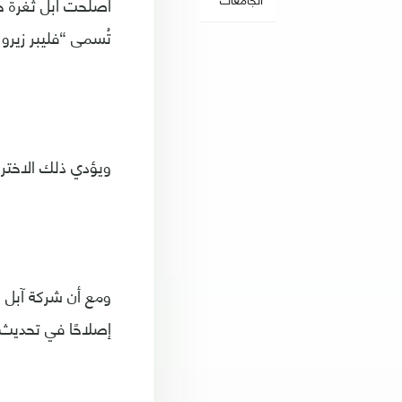
أصلحت آبل ثغرة خط
تُسمى “فليبر زيرو Flipper Zero”.
ويؤدي ذلك الاخترا
ومع أن شركة آبل ل
إصلاحًا في تحديث iOS 17.2 عالج تلك الثغر