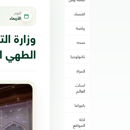
اليوم
اقتصاد
الأربعاء
رياضة
وزارة ال
صحه
الطهي ال
تكنولوجيا
المراة
احداث
العالم
بانوراما
ادلة
المواقع