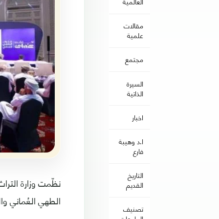
العالمية
مقالات
علمية
مجتمع
السيرة
الذاتية
اخبار
ا.د وهيبة
فارع
التاريخ
نظّمت وزارة الترا
القديم
الطهي العُماني وا
تصنيف
الجامعات