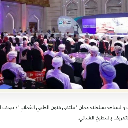
ث والسياحة بسلطنة عمان "ملتقى فنون الطهي العُماني"؛ بهدف ا
لتعريف بالمطبخ العُماني.