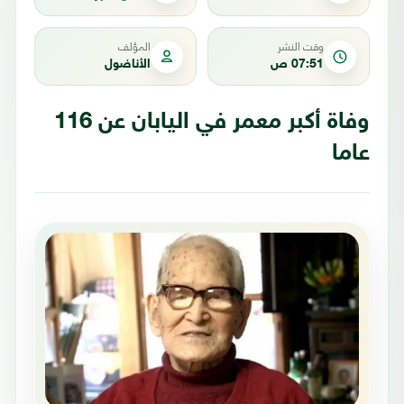
وقت النشر
المؤلف
07:51 ص
الأناضول
وفاة أكبر معمر في اليابان عن 116
عاما