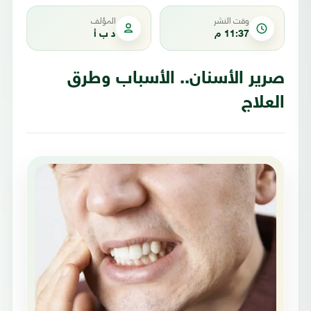
وقت النشر
المؤلف
11:37 م
د ب أ
صرير الأسنان.. الأسباب وطرق
العلاج