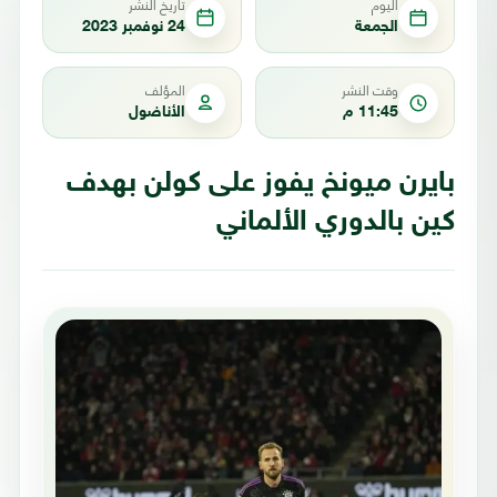
اليوم
تاريخ النشر
الجمعة
24 نوفمبر 2023
وقت النشر
المؤلف
11:45 م
الأناضول
بايرن ميونخ يفوز على كولن بهدف
كين بالدوري الألماني