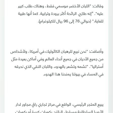
وقالت: "اللبان الأخضر موسمي فقط، وهناك طلب كبير
عليه". ”إنه طازج. الرائحة أكثر برودة وترابية. كما أنها طبية
للغاية." (حوالي 76 إلى 96 ريال للكيلوغرام).
وأضافت: "نحن نبيع للرهبان الكاثوليك في أمريكا، ولأشخاص
من جميع الأديان في جميع أنحاء العالم وفي أماكن بعيدة مثل
أستراليا". "تشمه وتشعر بالهدوء. واللبان النقي الذي نحرقه
في المساء في بيوتنا يمنحنا هذا الهدوء.
يبيع المتجر الرئيسي، الواقع في مركز تجاري راقٍ مجاور لدار
الأوبرا السلطانية مسقط، الراتنج بكميات كبيرة أو بكميات