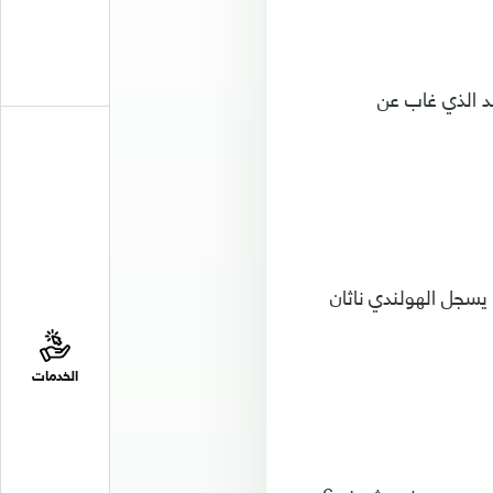
د الذي غاب عن
هدف الخامس لمانشستر سيتي في الدقيقة 83، قبل أن يسجل الهولندي ناثان
الخدمات