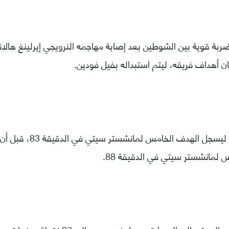
ة قوية بين الشوطين بعد إصابة مهاجمه النرويجي إيرلينغ هالان
 أهداف فريقه، ليتم استبداله بفيل فودين.
وعاد برناردو سيلفا ليسجل ال
لمانشستر سيتي في الدقيقة 88.