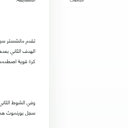
كرة قوية اصطدمت 
سجل بورنموث هدف حفظ ماء الوج