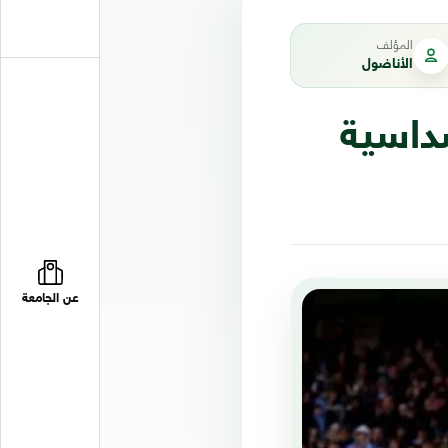
المؤلف
الأناضول
داسية
عن الجامعة