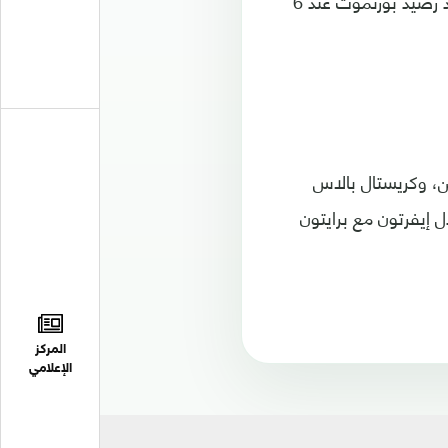
وبتلك النتيجة ارتقى السيتي إلى الصدارة بعدما رفع رصيده إلى 27 نقطة، بينما تجمد رصيد بورنموث عند 6
ن، وكريستال بالاس
 إيفرتون مع برايتون
المركز
الإعلامي