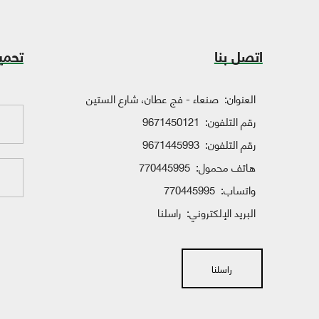
اتصل بنا
تحمي
العنوان:
صنعاء - فج عطان، شارع الستين
رقم التلفون:
9671450121
رقم التلفون:
9671445993
هاتف محمول:
770445995
واتساب:
770445995
البريد الإلكتروني:
راسلنا
راسلنا