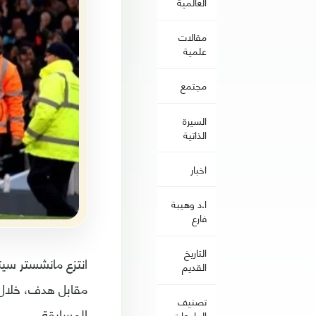
العالمية
مقالات
علمية
مجتمع
السيرة
الذاتية
اخبار
ا.د وهيبة
فارع
التاريخ
انتزع مانشستر سيت
القديم
مقابل هدف، خلال ا
تصنيف
المسابقة.
الجامعات