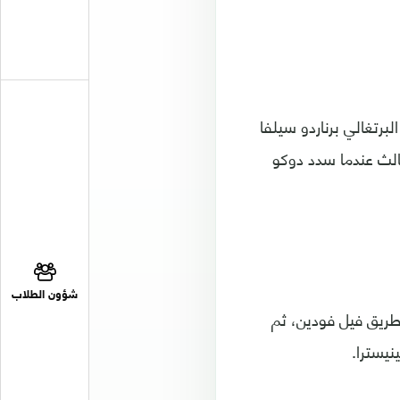
البلجيكي جيريمي دوكو في الدقيقة 30، وأضاف البرتغالي برناردو سيلفا
تر سيتي الهدف الثالث عندما سدد دوكو
شؤون الطلاب
، واصل السيتي تفوقه بتسجيل الهدف الرابع في الدقيقة 64 عن طريق فيل فودين، ثم