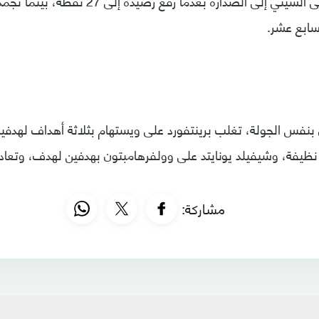
سابع عشر.
بنفس الجولة، تغلب برينتفورد على ويستهام بثلاثة أهداف لهدفي
ة نظيفة، وشيفيلد يونايتد على وولفرهامبتون بهدفين لهدف، وتعادل
مشاركة: