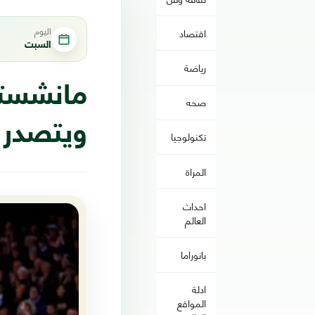
اليوم
اقتصاد
السبت
رياضة
مانشستر
صحه
ويتصدر ا
تكنولوجيا
المراة
احداث
العالم
بانوراما
ادلة
المواقع