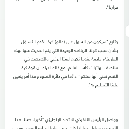
قرارنا".
وتابع "سيكون من السهل على (عالم) كرة القدم التساؤل
بشأن سبب كوننا الرياضة الوحيدة التي يتم الحديث عنها بهذه
الطريقة، خاصة عندما تكون لعبتا الرغبي والكريكيت في
منتصف نهائيات كأس العالم، مع ذلك ندرك أن قوة كرة
القدم تعني أنها ستكون دائما في دائرة الضوء وهذا أمر يتعين
علينا التسليم به".
وواصل الرئيس التنفيذي للاتحاد الإنجليزي "أخيرا، جعلنا هذا
الأسبوع نتساءل عما إذا كان ينبغي علينا إضاءة القوس ومتى،