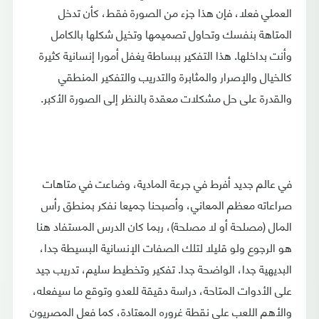
العملي فعلا، فإن هذا جزء من الصورة فقط، كأن تدخل
المتاهة بنفسك وتحاول تصميمها وتخيل شكلها بالكامل
وأنت بداخلها. هذا التفكير ببساطة يغفل أمورا إنسانية كثيرة
كالخيال والإصرار والمثابرة والتدريب والتفكير المنطقي
والقدرة على حل مشكلات معقدة بالنظر إلى الصورة الأكبر.
في عالم جديد أفرط في جرعة المادية، وضاعت في متاهات
صراعاته معظم المعاني، وأصبحنا جميعا نفكر بمنطق رأس
المال (مصلحة أو لا مصلحة)، ربما كان الدرس المستفاد هنا
هو الرجوع ولو قليلا لتلك الصفات الإنسانية البسيطة جدا،
البديهية جدا، الواضحة جدا. تفكير وتخطيط سليم، تدريب جيد
على الأدوات المتاحة، دراسة دقيقة للعدو وتوقع ما سيفعله،
والأهم اللعب على نقطة غروره المعتادة، كما فعل المصريون