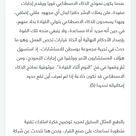
عندما يكون نموذج الذكاء الاصطناعي قويا ويقدم إجابات
مفيدة، فلن يملك البشر حافزا لبذل أي مجهود عقلي إضافي،
وبهذا يسمحون للذكاء الاصطناعي بتولي القيادة بدلا منهم،
في حين أنه مجرد أداة مساعدة، ولا ينبغي منحه تلك القوة
بإصدار الأحكام النهائية أو اتخاذ قرارات تخص العمل. وهو ما
حدث في تجربة مجموعة بوسطن للاستشارات، إذ استسهل
هؤلاء المستشارون الأمر ووثقوا في إجابات النموذج، ومن
ثمّ وقعوا في فخ "النوم أثناء القيادة". موثوقية نماذج الذكاء
الاصطناعي قد تكون خادعة إذا لم تعرف أين تقع حدود
إمكانياته تحديدا (5).
بالطبع المثال السابق لمجرد توضيح فكرة امتلاك تقنية
متطورة تساعدك على صنع القرار، ونحن هنا نتحدث عن شركة