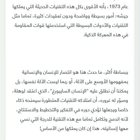
عام 1973، بأنه الأقوى بكل هذه التقنيات الحديثة التي يملكها
جيشه؛ أمور بسيطة وواضحة ودون تعقيدات كثيرة، تماما مثل
التقنيات والأدوات البسيطة التي استخدمتها قوات المقاومة
في هذه المعركة الذكية.
ببساطة أكثر، ما حدث هنا هو انتصار للإنسان والإنسانية
بمفهومها الأوسع على الآلة، أو ربما ليست الآلة نفسها، بل
يمكننا أن نطلق عليه "الإنسان السايبورغ"، الذي اعتقد لوهلة،
وصوّر له غروره، أن امتلاكه التقنيات المتطورة سيمنحه ذكاء
خاصا ويجعلها تؤدي دوره في التفكير والتخطيط والاستنتاج،
لأنه اندمج وتكامل تماما مع هذه التقنية للدرجة التي نسي
معها إنسانيته، هذا إن كان يملكها من الأساس!