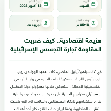
اليوم
تاريخ النشر
السبت
14 أكتوبر 2023
وقت النشر
المؤلف
05:18 م
الجزيرة نت
هزيمة اقتصادية.. كيف ضربت
المقاومة تجارة التجسس الإسرائيلية
في 27 سبتمبر/أيلول الماضي، كان العميد الهولندي روب
باور، رئيس اللجنة العسكرية لحلف الناتو، في زيارة للأراضي
الفلسطينية المحتلة، استعرض خلالها مسؤولو دولة الاحتلال
الإسرائيلي قدراتهم التقنية على حدود غزة، حيث عرضوا عليه
طرق استخدامهم للذكاء الاصطناعي وأساليب المراقبة بأحدث
التقنيات المتطورة. وفقا لبيان حلف الناتو، كان أحد أهداف