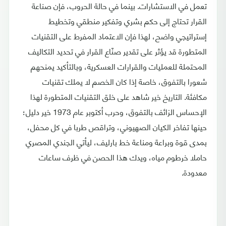
تعمل في الاستشارات. بينما في حالة الحروب، فإن صناعة
القرار تحتاج إلى حكم بشري وتفكير منطقي وتخطيط
إستراتيجي واضح، لهذا فإن الاعتماد المفرط على التقنيات
المتطورة قد يؤثر على تقدير صنّاع القرار في تحديد التكاليف
المحتملة للعمليات والقرارات العسكرية، وبالتأكيد يمنحهم
شعورا بالتفوق، خاصة إذا كان الخصم لا يملك تقنيات
مكافئة. التاريخ خير شاهد على خلق التقنيات المتطورة لهذا
الإحساس الزائف بالتفوق، وحرب أكتوبر عام 1973 خير دليل؛
حينها تفاخر الكيان الصهيوني، وتراقص طربا في كل محفل،
بمدى قوة وبراعة ومناعة خط بارليف، ليأتي الجندي المصري
حاملا خرطوم مياه، ويدك هذا الحصن في ظرف ساعات
معدودة.