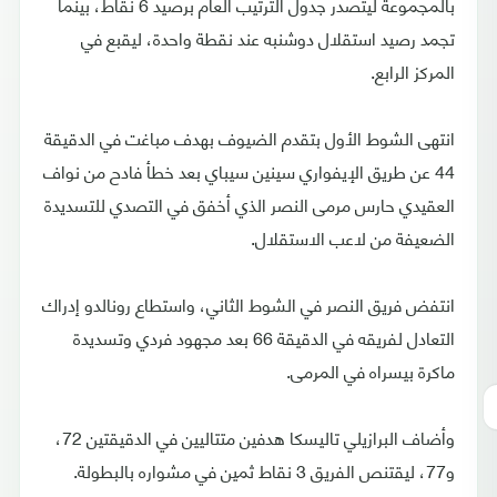
بالمجموعة ليتصدر جدول الترتيب العام برصيد 6 نقاط، بينما
تجمد رصيد استقلال دوشنبه عند نقطة واحدة، ليقبع في
المركز الرابع.
انتهى الشوط الأول بتقدم الضيوف بهدف مباغت في الدقيقة
44 عن طريق الإيفواري سينين سيباي بعد خطأ فادح من نواف
العقيدي حارس مرمى النصر الذي أخفق في التصدي للتسديدة
الضعيفة من لاعب الاستقلال.
انتفض فريق النصر في الشوط الثاني، واستطاع رونالدو إدراك
التعادل لفريقه في الدقيقة 66 بعد مجهود فردي وتسديدة
ماكرة بيسراه في المرمى.
وأضاف البرازيلي تاليسكا هدفين متتاليين في الدقيقتين 72،
و77، ليقتنص الفريق 3 نقاط ثمين في مشواره بالبطولة.