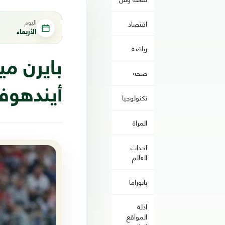
اليوم
اقتصاد
الأربعاء
رياضة
بايرن مي
صحه
أيندهوفن
تكنولوجيا
المراة
احداث
العالم
بانوراما
ادلة
المواقع