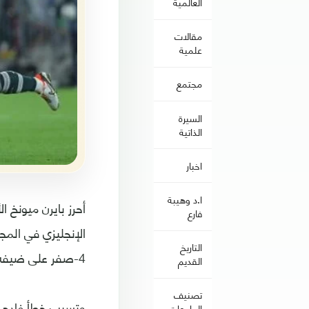
العالمية
مقالات
علمية
مجتمع
السيرة
الذاتية
اخبار
ا.د وهيبة
فارع
الإنجليزي في المجم
التاريخ
4-صفر على ضيفه أيندهوفن الهولندي اليوم الأربعاء.
القديم
تصنيف
وتسبب خطأ فادح م
الجامعات