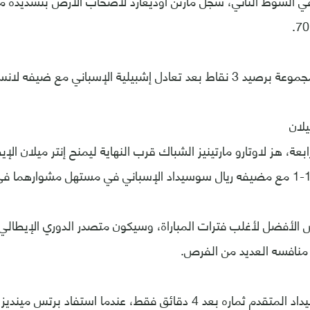
 في الشوط الثاني، سجل مارتن أوديغارد لأصحاب الأرض بتسديدة 
بيلية الإسباني مع ضيفه لانس الفرنسي 1-1.
يلان
بعة، هز لاوتارو مارتينيز الشباك قرب النهاية ليمنح إنتر ميلان ا
الأفضل لأغلب فترات المباراة، وسيكون متصدر الدوري الإيطالي 
ر منافسه العديد من الفرص.
وأثمر ضغط سوسيداد المتقدم ثماره بعد 4 دقائق فقط، عندما استفاد ب