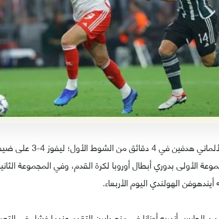
أحرز بايرن ميونخ الألماني هدفين
وعة الأولى بدوري أبطال أوروبا لكرة القدم، وفي المجموعة الثانية 
ن الحارس أندريه أونانا في منح بايرن التقدم عندما فشل في ال