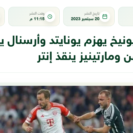
تاريخ النشر
وقت النشر
20 سبتمبر 2023
11:15 م
ونيخ يهزم يونايتد وأرسنال
 ومارتينيز ينقذ إنتر