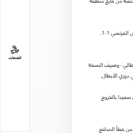
متقنة من خارج منطقة
الخدمات
لإيطالي -وصيف النسخة
سعيدا بالخروج
رتس مينديز من خطأ المدافع