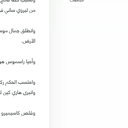
من ليروي ساني في ا
وانطلق جمال موسيا
الأرض.
وأحيا راسموس هويلون
واحتسب الحكم ركلة
وانبرى هاري كين لي
وقلص كاسيميرو الف