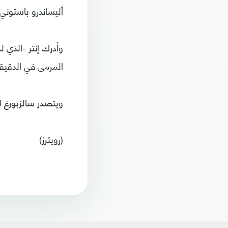
أليساندرو باستوني 
وأدرك إنتر -الذي 
المرمى في الدقيقة 7
ويتصدر سالزبورغ المجموعة الرابعة بعد ف
(رويترز)