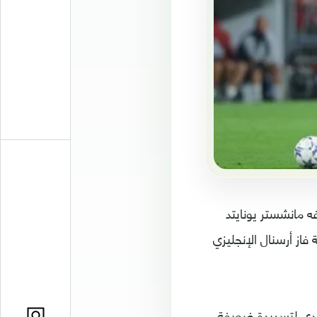
 في 4 دقائق من الشوط الأول؛ ليفوز 4-3 على ضيفه مانشستر يونايتد
فاز أرسنال الإنجليزي
تصدي لتسديدة ضعيفة