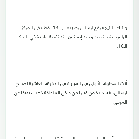
وبتلك النتيجة رفع آرسنال رصيده إلى 13 نقطة في المركز
الرابع، بينما تجمد رصيد إيفرتون عند نقطة واحدة في المركز
الـ18.
أتت المحاولة الأولى في المباراة في الدقيقة العاشرة لصالح
آرسنال، بتسديدة من فييرا من داخل المنطقة ذهبت بعيدًا عن
المرمى.
وافتتح آرسنال التسجيل في الدقيقة 19، بعدما مرر فييرا بينية