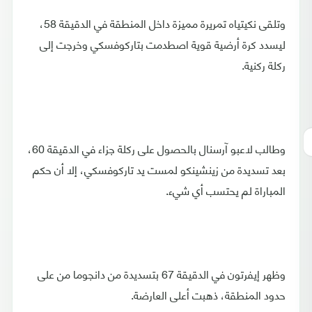
وتلقى نكيتياه تمريرة مميزة داخل المنطقة في الدقيقة 58،
ليسدد كرة أرضية قوية اصطدمت بتاركوفسكي وخرجت إلى
ركلة ركنية.
وطالب لاعبو آرسنال بالحصول على ركلة جزاء في الدقيقة 60،
بعد تسديدة من زينشينكو لمست يد تاركوفسكي، إلا أن حكم
المباراة لم يحتسب أي شيء.
وظهر إيفرتون في الدقيقة 67 بتسديدة من دانجوما من على
حدود المنطقة، ذهبت أعلى العارضة.