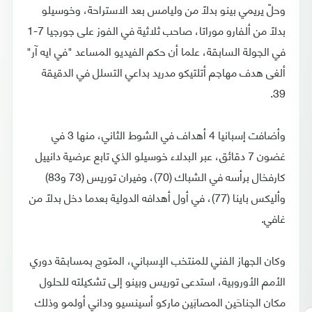
وحلّ يريمي بينو بدلاً من وليامس بعد الاستراحة، وخوسيلو
بدلاً من ألفارو موراتا، صاحب ثلاثية في الفوز على جورجيا 7-1
في الجولة السابقة، علما أن حكم الفيديو المساعد "في ايه آر"
ألغى هدف مهاجم أتلتيكو مدريد بداعي التسلل في الدقيقة
39.
وأضافت إسبانيا 4 أهداف في الشوط الثاني، منها 3 في
غضون 7 دقائق، عبر البدلاء خوسيلو الذي تابع عرضية دانييل
كارفخال برأسه في الشباك (70)، وفيران توريس (73 و83)
وأليكس باينا (77)، في أول أهدافه الدولية بعدما دخل بدلاً من
غافي.
وكان الجهاز الفني للمنتخب الإسباني، المتوج بمسابقة دوري
الأمم الأوروبية، استدعى توريس وبينو إلى تشكيلته للحلول
مكان الجناحَين المصابَين ماركو أسينسيو وداني أولمو وذلك