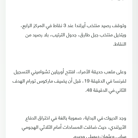
وتوقف رصيد منتخب أيرلندا عند 3 نقاط في المركز الرابع،
ويتذيل منتخب جبل طارق، جدول الترتيب، بلا رصيد من
النقاط.
وعلى ملعب حديقة الأمراء، افتتح أوريلين تشواميني التسجيل
لفرنسا في الدقيقة 19، قبل أن يضيف ماركوس تورام الهدف
الثاني في الدقيقة 48.
وجد الديوك في البداية، صعوبة بالغة في اختراق الدفاع
الأيرلندي، حيث ضاقت المساحات أمام الثلاثي الهجومي
مبابي وعثمان ديمبلي وجيرو.