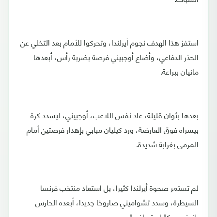
استفز هذا الهدف نجوم أيرلندا، وتحركوا للأمام بعد التخلي عن
الحذر الدفاعي، وأضاع أوجبيني فرصة بضربة رأس، أبعدها
مانيان ببراعة.
بعدها بثوان قليلة، عاد نفس اللاعب، أوجبيني، ليسدد كرة
بيسراه فوق العارضة، ورد كيليان مبابي بإهدار فرصتين أمام
المرمى بغرابة شديدة.
لم تستمر صحوة أيرلندا كثيرا، بل استعاد منتخب فرنسا
السيطرة، وسدد تشواميني صاروخا جديدا، أبعده الحارس
بازونو بحركة استعراضية.