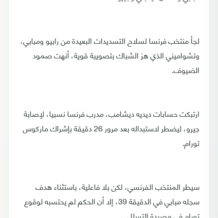
لجأ منتخب فرنسا لسلاح التسديدات البعيدة من رابيو ومبابي،
وتشواميني الذي هز الشباك بتصويبة قوية، أنهت صمود
الضيوف.
ارتبكت حسابات ديديه ديشامب، مدرب فرنسا نسبيا، لإصابة
جيرو، ليضطر لاستبداله بعد مرور 26 دقيقة بإشراك ماركوس
تورام.
سيطر المنتخب الفرنسي، لكن بلا فاعلية، باستثناء هدف
سجله مبابي في الدقيقة 39، إلا أن الحكم لم يحتسبه لوقوع
تورام في مصيدة التسلل.