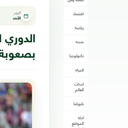
اليوم
اقتصاد
الأحد
رياضة
الدوري ا
صحه
بصعوبة ف
تكنولوجيا
المراة
احداث
العالم
بانوراما
ادلة
المواقع