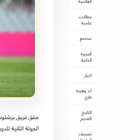
العالمية
مقالات
علمية
مجتمع
السيرة
الذاتية
اخبار
ا.د وهيبة
فارع
التاريخ
حقق فريق برشلونة
القديم
الجولة الثانية للدو
تصنيف
الجامعات