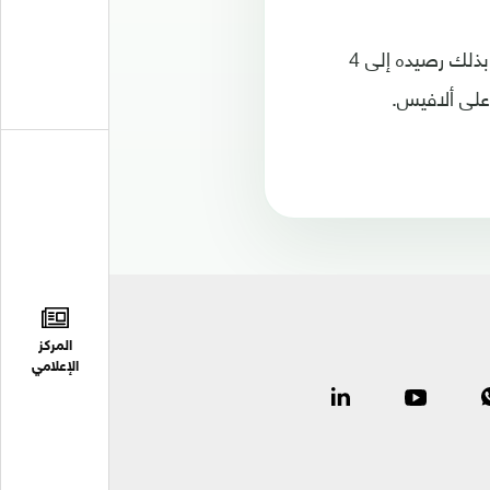
وكان برشلونة قد تعادل بهدف لواحد في الجولة الماضية أمام خيتافي، ليرفع الفريق بذلك رصيده إلى 4
المركز
الإعلامي