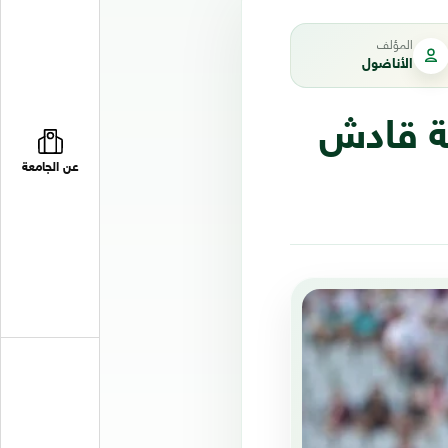
المؤلف
الأناضول
بة قادش
عن الجامعة