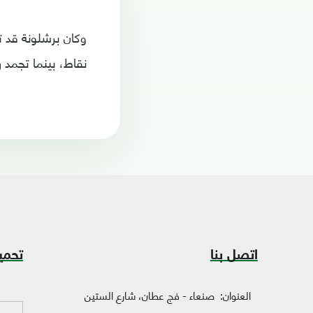
نقاط، بينما تجمد رصيد قادش عند 3 نقاط من فوز
اتصل بنا
تحمي
العنوان:
صنعاء - فج عطان، شارع الستين