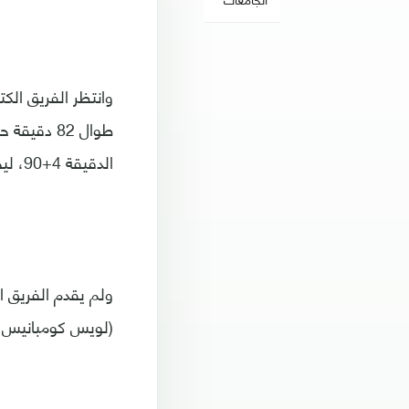
وانتظر الفريق الك
طوال 82 د
الدقيقة 4+90، ليحصد الفريق أول 3 نقاط له.
ولم يقدم الفريق ا
(لويس كومبانيس ا