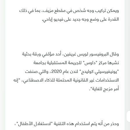
ويمكن تركيب وجه شخص في مقطع مزيف، بما في ذلك
القدرة على وضع وجه جديد على فيديو إباحي.
وقال البروفيسور لويس غريفين، أحد مؤلفي ورقة بحثية
نشرها مركز "داوس" للجريمة المستقبلية بجامعة
"يونيفيرسيتي كوليدج" لندن عام 2020، والتي صنفت
الاستخدامات غير القانونية المحتملة للذكاء الاصطناعي، "إنه
أمر مزعج للغاية".
وحذر من أنه يتم استخدام هذه التقنية "لاستغلال الأطفال"،