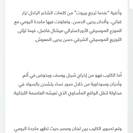
وأغنية “عندما ترجع بيروت” من كلمات الشاعر الراحل نزار
قباني، وألحان يحيى الحسن، وتعاونت فيها ماجدة الرومي مع
الموزع الموسيقي الأوركسترالي ميشال فاضل، فيما توّلى
التوزيع الموسيقي الشرقي حسن يحيى المعوش.
أما الكليب فهو من إخراج شربل يوسف ويخوض في ألم
وأحزان وسوداوية من خلال صور نساء يتشحن بالسواد في
محاولة لنقل الواقع المأساوي الذي تعيشه العاصمة اللبنانية.
وتم تصوير الكليب بين لبنان ومصر،حيث تظهر ماجدة الرومي