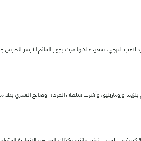
 لاعب الترجي، تسديدة لكنها مرت بجوار القائم الأيسر للحارس جرو
بنزيما ورومارينيو، وأشرك سلطان الفرحان وصالح العمري بدلا منهم
 كبيرة من المدرب نونو سانتو، وكذلك الجماهير الاتحادية المتواج