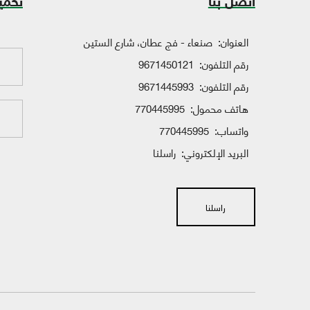
اتصل بنا
تحمي
العنوان:
صنعاء - فج عطان، شارع الستين
رقم التلفون:
9671450121
رقم التلفون:
9671445993
هاتف محمول:
770445995
واتساب:
770445995
البريد الإلكتروني:
راسلنا
راسلنا