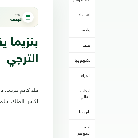
اليوم
اقتصاد
الجمعة
رياضة
بنزيما ي
صحه
الترجي
تكنولوجيا
المراة
احداث
العالم
لكأس الملك سلما
بانوراما
ادلة
المواقع