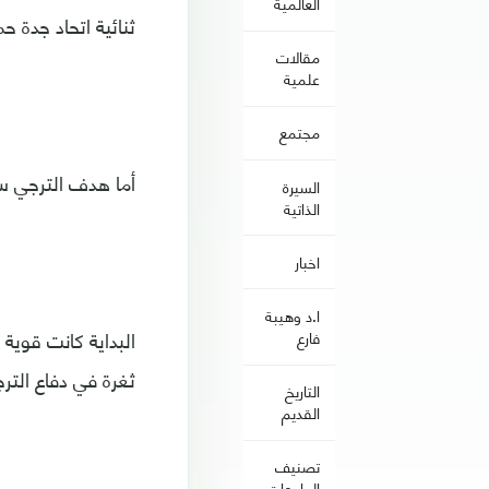
العالمية
ثنائية اتحاد جدة حمل
مقالات
علمية
مجتمع
أما هدف الترجي سج
السيرة
الذاتية
اخبار
ا.د وهيبة
البداية كانت قوية
فارع
ثغرة في دفاع التر
التاريخ
القديم
تصنيف
الجامعات