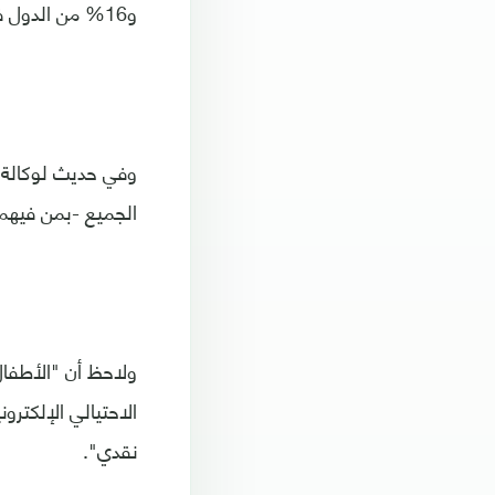
و16% من الدول فقط تضمن صراحة خصوصية البيانات في التعليم بموجب القانون".
وفي حديث لوكالة ا
الجميع -بمن فيهم ا
الاحتيالي الإلكترو
نقدي".