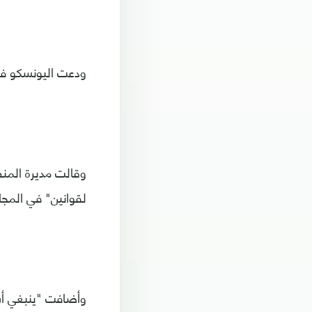
ودعت اليونسكو في 
وقالت مديرة المنظ
لقوانين" في المجا
وأضافت "ينبغي أن