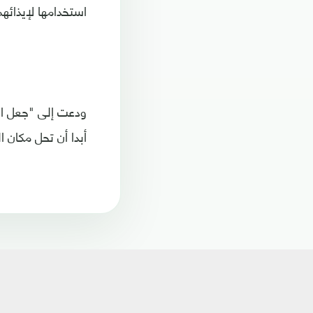
استخدامها لإيذائهم
ودعت إلى "جعل احت
أبدا أن تحل مكان ا