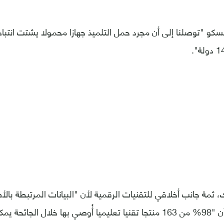
سكو "توصلنا إلى أن مجرد حمل التلميذ جهازا محمولا يشتت انتباه
، ثمة جانب أخلاقي للتقنيات الرقمية لأن "البيانات المرتبطة با
وذكرت اليونسكو أن "98% من 163 منتجا تقنيا تعليميا أُوصي بها خلال ا