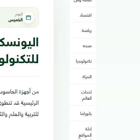
اليوم
اقتصاد
الخميس
رياضة
اليونسك
صحه
للتكنولو
تكنولوجيا
المراة
من أجهزة الحاسوب 
احداث
العالم
الرئيسية قد تنطوي
للتربية والعلم وال
بانوراما
ادلة
المواقع