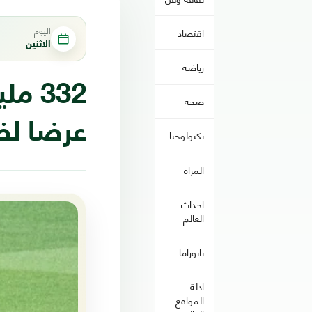
اليوم
اقتصاد
الاثنين
رياضة
332 
صحه
عرضا لض
تكنولوجيا
المراة
احداث
العالم
بانوراما
ادلة
المواقع