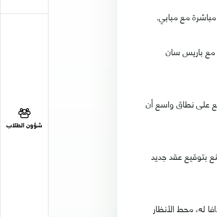
مباشرة مع مبابي.
اللاعب الفائز بكأس العالم 2018 في خلاف بشأن التعاقد الذي ينتهي صيف 2024 مع باريس سان
ع على نطاق واسع أن
شؤون الطلاب
نع بتوقيع عقد جديد
201 ووصيف مونديال 2022 الذي توج هدافا له، محط الأنظار