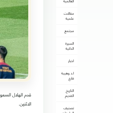
العالمية
مقالات
علمية
مجتمع
السيرة
الذاتية
اخبار
ا.د وهيبة
فارع
التاريخ
القديم
الاثنين.
تصنيف
الجامعات