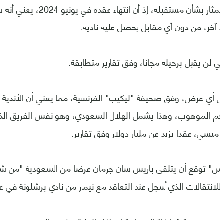
بسبب الغموض المثار بشأن مستقبله، 
د آخر، من دون أي مقابل يحصل عليه ناديه.
ي لن يقبل برحيله مجانا، وفق تقارير متطابقة.
ى أي عرض، وفق صحيفة "ليكيب" الفرنسية، مما يعني أن الأندية 
 الموهوب، وهذا يشمل الهلال السعودي، وهو نفس الفريق ال
 ميسي، عقدا يزيد عن مليار دولار وفق تقارير.
" توقع أن يتلقى باريس سان جرمان عرضا من السعودية "من شأن
نتقالات الذي ُسجل عند التعاقد مع نيمار من نادي برشلونة في عام 017