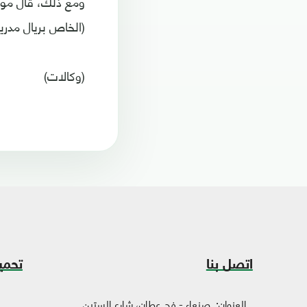
ومع ذلك، قال موقع
(الخاص بريال مدريد
(وكالات)
اتصل بنا
تحمي
العنوان:
صنعاء - فج عطان، شارع الستين