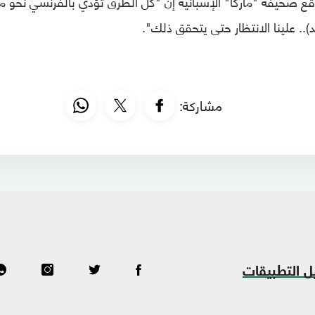
 صحيفة "ماركا" الإسبانية إن "كل الطرق تؤدي بالفرنسي نحو ملع
).. علينا الانتظار حتى يتحقق ذلك".
مشاركة:
ل التطبيقات