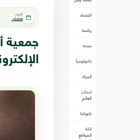
اليوم
اقتصاد
الثلاثاء
رياضة
جمعية أ
صحه
الإلكترون
تكنولوجيا
المراة
احداث
العالم
بانوراما
ادلة
المواقع