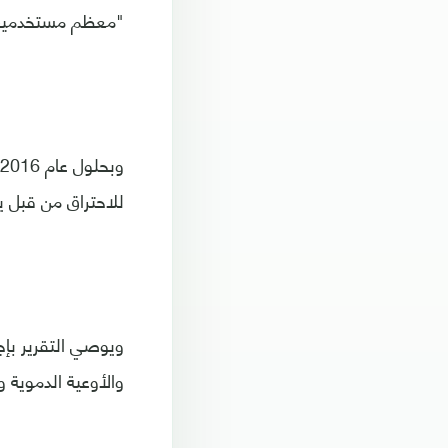
"معظم مستخدميها ك
للاحتراق من قبل يس
ويوصي التقرير بإجر
والأوعية الدموية وا