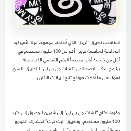
استقطب تطبيق “ثريدز” الذي أطلقته مجموعة ميتا الأميركية
العملاقة لمنافسة تويتر، أكثر من 100 مليون مستخدم في
أقل من خمسة أيام، محطماً الرقم القياسي الذي سجله
برنامج الذكاء الاصطناعي “تشات جي بي تي” للتطبيق الأسرع
نموا، على ما أفادت مواقع تتبع البيانات الاثنين.
وفيما احتاج “تشات جي بي تي” إلى شهرين للوصول إلى عتبة
100 مليون مستخدم، وتطبيق “تيك توك” لمشاركة الفيديو
تسعة أشهر، احتاج “إنستغرام” إلى عامين ونصف عام