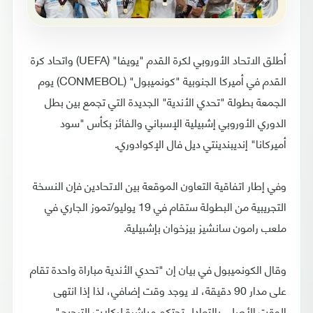
أطلق الاتحاد الأوروبي لكرة القدم "يويفا" (UEFA) واتحاد كرة
القدم في أميركا الجنوبية "كونميبول" (CONMEBOL) يوم
الجمعة بطولة "تحدي الأندية" الجديدة التي تجمع بين بطل
الدوري الأوروبي إشبيلية الإسباني والفائز بكأس "سود
أميركانا" إنديبندينتي ديل فال الإكوادوري.
وفي إطار اتفاقية التعاون الموقعة بين الاتحادين فإن النسخة
التجريبية من البطولة ستقام في 19 يوليو/تموز الجاري في
ملعب رامون سانشيز بيزخوان بإشبيلية.
وقال الكونميبول في بيان إن "تحدي الأندية مباراة واحدة تقام
على مدار 90 دقيقة، لا يوجد وقت إضافي، لذا إذا انتهى
الوقت الأصلي بالتعادل تحتكم مباشرة لركلات الترجيح".