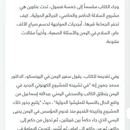
وجاء الكتاب مقسماً إلى خمسة فصول، تحت عناوين هي
مشروع السلالة الحاضر والماضي، الجرائم الحوثية.. كيف
تحفر الجماعة قبرها، أبجديات المواجهة لحسم صراع الألف
عام، السلام في اليمن والأسئلة الصعبة، وأخيراً مقالات
متنوعة.
وفي تقديمه للكتاب، يقول سفير اليمن في اليونسكو، الدكتور
محمد جميح إنه "في تشريحه للمشروع الكهنوتي الجديد في
اليمن ينطلق الكاتب والصحفي ‏اليمني عبدالله إسماعيل من
واقع الحال بالنسبة للمليشيا الحوثية"، حيث "يتتبع ‏جذور ذلك
المشروع وتاريخه القديم منذ قدوم المؤسس في اليمن يحيى
الرسي ‏الذي جاء حكماً بين قبيلتين، ثم تحول من حكم إلى
حاكم، ثم من حاكم إلى ‏إمام، ثم أسَّس لتوريث الإمامة في