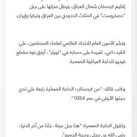
إقليم كردستان شمال العراق، ويطل منزلها على جبل
"حصاروست" في المثلث الحدودي بين العراق وتركيا وإيران.
ونشر الأمين العام للاتحاد العالمي لعلماء المسلمين، علي
القره داغي، تغريدة على حسابه في "تويتر"، أرفق فيه مقطع
فيديو للحاجة العراقية المعمرة.
وكتب قائلا: "من كردستان؛ الحاجة المعمّرة رابعة علي تحج
حجتها الأولى في عمر الـ103".
وتقول الحاجة المعمرة: "هنا جبل عرفة، جئنا من آخر الدنيا،
رضي الله عن حجتي وحجة الجميع".