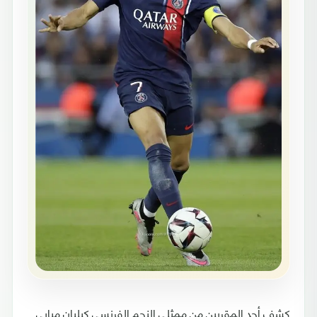
كشف أحد المقربين من ممثلي النجم الفرنسي كيليان مبابي