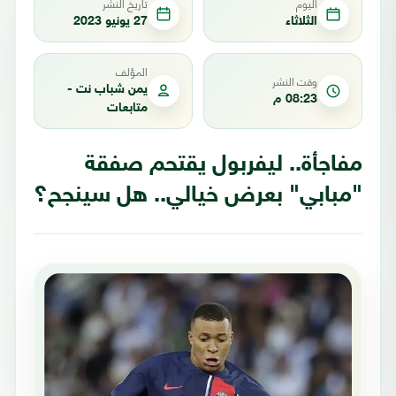
اليوم
تاريخ النشر
الثلاثاء
27 يونيو 2023
المؤلف
وقت النشر
يمن شباب نت -
08:23 م
متابعات
مفاجأة.. ليفربول يقتحم صفقة
"مبابي" بعرض خيالي.. هل سينجح؟