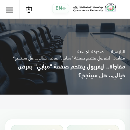
EN
الرئيسية
صحيفة الجامعة
مفاجأة.. ليفربول يقتحم صفقة "مبابي" بعرض خيالي.. هل سينجح؟
مفاجأة.. ليفربول يقتحم صفقة "مبابي" بعرض
خيالي.. هل سينجح؟