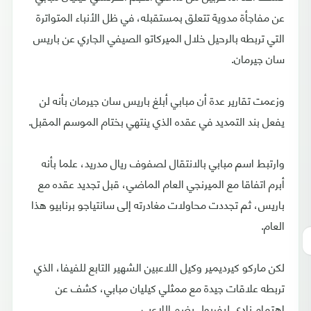
عن مفاجأة مدوية تتعلق بمستقبله، في ظل الأنباء المتواترة
التي تربطه بالرحيل خلال الميركاتو الصيفي الجاري عن باريس
سان جيرمان.
وزعمت تقارير عدة أن مبابي أبلغ باريس سان جيرمان بأنه لن
يفعل بند التمديد في عقده الذي ينتهي بختام الموسم المقبل.
وارتبط اسم مبابي بالانتقال لصفوف ريال مدريد، علما بأنه
أبرم اتفاقا مع الميرنجي العام الماضي، قبل تجديد عقده مع
باريس، ثم تجددت محاولات مغادرته إلى سانتياجو برنابيو هذا
العام.
لكن ماركو كيرديمير وكيل اللاعبين الشهير التابع للفيفا، الذي
تربطه علاقات جيدة مع ممثلي كيليان مبابي، كشف عن
اهتمام نادي ليفربول بضم اللاعب.