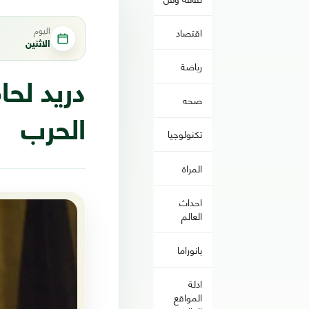
اليوم
اقتصاد
الاثنين
رياضة
دريد لحا
صحه
الحرب
تكنولوجيا
المراة
احداث
العالم
بانوراما
ادلة
المواقع