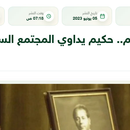
تاريخ النشر
وقت النشر
05 يونيو 2023
07:18 ص
م.. حكيم يداوي المجتمع ال