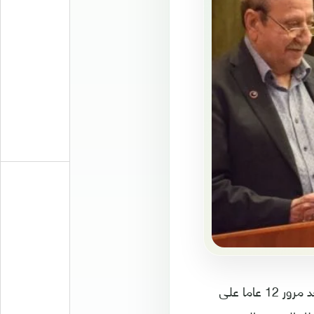
يوثق شريط سينمائي من 95 دقيقة الحالة الاجتماعية والنفسية للمجتمع السوري بعد مرور 12 عاما على