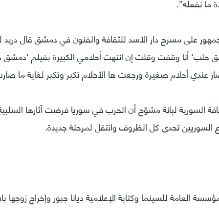
 ما نفعله”.
مهور على مسرح دار الأسد للثقافة والفنون في دمشق قال دريد ل
شق حلب‘ أنا وقفت وقلت إن انتهت أحلامي الكبيرة بفيلم ‘دمشق
صار عندي أحلام صغيرة ورجعت ها الأحلام تكبر وتكبر لغاية ما صار
قافة السورية لبانة مشوّح أن الحرب في سوريا فرضت آثارها السلبي
اع السوريين تحدى كل الظروف وانتقل لمرحلة جديدة.
مؤسسة العامة للسينما وكتابة الإعلامية ديانا جبور وإخراج زوجها 