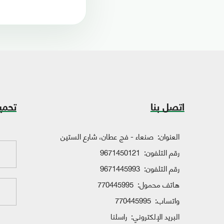
اتصل بنا
تحمي
العنوان:
صنعاء - فج عطان، شارع الستين
رقم التلفون:
9671450121
رقم التلفون:
9671445993
هاتف محمول:
770445995
واتساب:
770445995
البريد الإلكتروني:
راسلنا