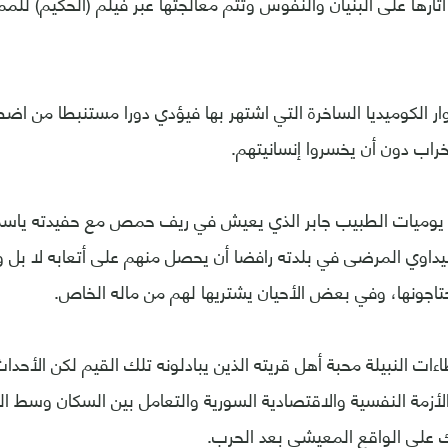
ارها على البنيان والنفوس وتتم معالجتها عبر فيلم (الحكيم) لل
وار الكوميديا الساخرة التي اشتهر بها فيؤدي دورا مستنبطا من اض
راب دون أن يخسروا إنسانيتهم.
يوميات الطبيب جابر الذي يعيش في ريف حمص مع حفيدته ياسمي
يداوي المرضى في بلدته رافضا أن يحصل منهم على أتعابه لا بل 
حتاجونها، وفي بعض الأحيان يشتريها لهم من ماله الخاص.
ءات النبيلة محبة أهل قريته الذين يبادلونه تلك القيم لكن الأحد
الأزمة النفسية والاقتصادية السورية والتعامل بين السكان وسط ال
ك على الواقع المعيشي بعد الحرب.