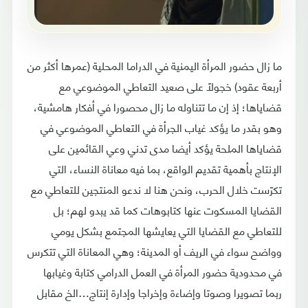
ما زال حضور المرأة اليمنية في الدراما المحلية (عمرها أكثر من
أربعة عقود) خجولًا على صعيد التعاطي الموضوعي مع
قضاياها؛ إذ إن ما تتناوله ما زال محصورا في أفكار هامشية،
وهو بقدر ما يؤكد غياب الجرأة في التعاطي الموضوعي في
قضاياها الملحة يؤكد أيضا مدى تدني وعي القائمين على
الإنتاج بأهمية تقديم الواقع، بما فيه معاناة النساء، التي
تكرّست خلال الحرب، ونحن هنا لا ندعو المنتجين للتعاطي مع
القضايا المسكوت عنها كتابوهات كما قد يبدو لهم؛ بل
للتعاطي مع القضايا التي يعايشها المجتمع بشكل يومي
وواضح سواء في الريف أو المدينة؛ وهي المعاناة التي تتكرس
في محدودية حضور المرأة في العمل الدرامي كتابة وغيابها
ربما تصويرا وصوتا وإضاءة وإخراجا وإدارة إنتاج…الخ مقابل