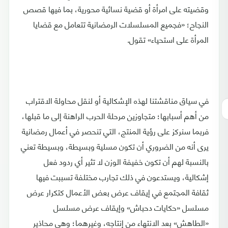
وقضيته على امرأة أو قضية نسائية محورية، بما فيها قصص
النجاح؛ «فجميع المسلسلات الرمضانية تتعامل مع قضايا
المرأة على استحياء» تقول.
في سياق مناقشتنا لهذه الإشكالية أو لنقل محاولة الاقتراب
من أهم أسبابها؛ متجاوزين مرحلة الحرب الراهنة إلى ما قبلها،
فربما سنركز على رؤية المنتج، التي تنحصر في أعمال رمضانية
يرى أنه من الضروري أن تكون مسلية وبسيطة، وبسيطة تعني
بالنسبة لهم أن تكون خفيفة الوزن لا تثير أي ردود فعل
إشكالية، ويستدعون في ذلك تجارب مختلفة تسببت فيها
ثقافة المجتمع في إيقاف عرض بعض الأعمال كتكرار عرض
مسلسل «حكايات دحباش» وإيقاف عرض مسلسل
«الطاهش» بعد الانتهاء من إنتاجه، وغيرهما؛ وهي محاذير