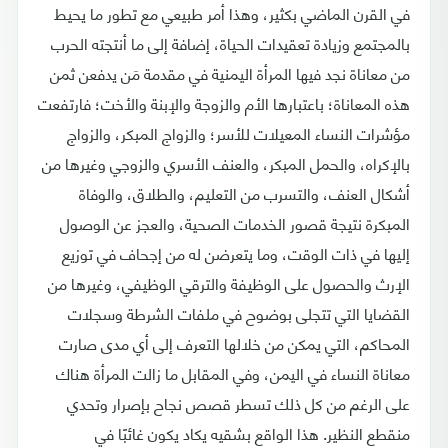
في القرن الماضي بكثير، وهذا أمر طبيعي مع تطور ما يحيط
بالمجتمع وزيادة تعقيدات الحياة، إضافة إلى ما أنتجته الحرب
من معاناة نجد فيها المرأة اليمنية في مقدمة مَن يدفعن ثمن
هذه المعاناة؛ باعتبارها الأم والزوجة والإبنة والأخت؛ فارتفعت
مؤشرات النساء المعيلات للأسر؛ والزواج المبكر، والزواج
بالإكراه، والحمل المبكر، والعنف الأسري والزوجي وغيرها من
أشكال العنف، والتسرب من التعليم، والطلاق، والوفاة
المبكرة نتيجة قصور الخدمات الصحية، والعجز عن الوصول
إليها في ذات الوقت، وما يتعرضن له من إجحاف في توزيع
الإرث والحصول على الوظيفة والترقي الوظيفي، وغيرها من
القضايا التي تتجلى بوضوح في ملفات الشرطة وسجلات
المحاكم، التي يمكن من خلالها التعرف إلى أي مدى صارت
معاناة النساء في اليمن، وفي المقابل ما زالت المرأة هناك
على الرغم من كل ذلك تسطر قصص نجاح بإصرار وتحدي
منقطع النظير. هذا الواقع بشقيه يكاد يكون غائبًا في