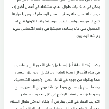
يدخل في حالة بيات طوال العام، مشتغلا في أعمال أخرى إن
توفرت له؛ ما يجعله ينتظر الأعمال الرمضانية، ليس باعتبارها
تتيح له فرصة مواصلة تطوير موهبته؛ وإنما لكونها تتيح له
الحصول على عائد يساعده معيشيًا في وضع اقتصادي سيء
يعيشه اليمنيون.
وكما تؤكد الفنانة أمل إسماعيل؛ فان الأجور التي يتقاضونها
في هذه الأعمال زهيدة للغاية؛ ولا تقابل، ولو النزر اليسير،
مما يبذلونه من جهود في قراءة النص، وتجسيد الشخصية،
وقضاء أيام بل أسابيع بعيدا عن عائلاتهم في التصوير…الخ؛
وهو ما يزيد من تعقيد الوضع في ظل محدودية مصادر
التدريب الاحترافي الذي يفترض أن يلقاه الممثل طوال السنة؛
وهو أمر تتجاهله الوزارة المعنية ومؤسسات الإنتاج أيضًا؛