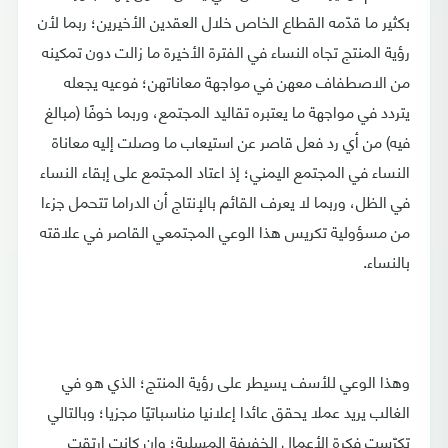
بكثير ما قدّمه القطاع الخاص خلال العقدين الأخيرين؛ ربما لأن
رؤية المنتج تجاه النساء في الفترة الأخيرة ما زالت دون تمكينه
من الاصطفاف معهن في مواجهة معاناتهن؛ فوعيه يجعله
يتردد في مواجهة ما يعتبره تقاليد المجتمع، وربما خوفًا (مبالغ
فيه) من أي رد فعل قاصر عن استيعاب ما وصلت إليه معاناة
النساء في المجتمع اليمني؛ إذ اعتاد المجتمع على إبقاء النساء
في الظل، وربما لا يعرف القائم بالإنتاج أن الدراما تتحمل جزءا
من مسؤولية تكريس هذا الوعي المجتمعي القاصر في علاقته
بالنساء.
وهذا الوعي للأسف يسيطر على رؤية المنتج؛ الذي هو في
الغالب يريد عملا يحقق عائدا إعلانيا مناسباتيًا مجزيا؛ وبالتالي
تكرّست فكرة الأعمال الخفيفة المسلية؛ وإن كانت ارتقت