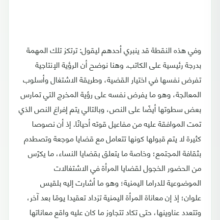
وفي هذه النقطة قد ينبري أحدهم ليقول: ترتكز تلك المهمة
بدرجة رئيسية على الكاتب. وهنا نوضح أن الرؤية الإنتاجية
تفرض نفسها في اختيار القضية، وطريقة الاشتغال وأسلوب
المعالجة، وهو ما يفرض نفسه على رؤية المخرج التي تمارس
بعض سطوتها أيضًا على النص، وبالتالي يتم إفراغ النص الذي
تمت الموافقة عليه من مفاعيل قوته أحيانًا. إذ أن نصوصا
كثيرة لا يتم قبولها كونها تتعامل مع قضايا موجعة وتصطدم
بثقافة المجتمع؛ وخاصة ما يتعلق بقضايا النساء، ما يكرّس
من الحضور الخجول لقضايا المرأة في الاشتغالات
الموضوعية للدراما اليمنية؛ وهو ما أشارت إليه بلقيس
علوان؛ إذ إن معاناة المرأة اليمنية تزداد تعقيدا يومًا بعد آخر،
وتتعدد عناوينها، حتى تكاد تتجاوز ما كان عليه واقع معاناتها