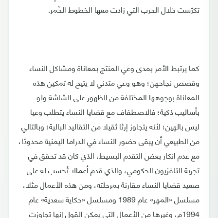
تكرّست خلال الحرب التي زادت معها الخطوط الحُمر.
كما يرتبط الأمر بمدى وعي المنتج بمعاناة ومشاكل النساء
وقصص نجاحهن؛ وهو وعي متدني لا يتيح له تمكين هذه
المعاناة بوجوهها المختلفة من الظهور على الشاشة ولو
بأساليب ذكية؛ فالاصطفاف مع قضايا النساء يتطلب وعيا
ليس بالهين؛ لأنه يتجاوز إرثا ثقيلا من التقاليد البالية؛ وبالتالي
من الطبيعي أن يبقى حضور النساء في الدراما اليمنية محدودًا،
مع عدم انكار بعض التقدم البسيط، الذي كان قد تحقق في
تجربة التلفزيون الحكومي، والذي قدم أعمالا تُحسب له على
صعيد قضايا النساء مقارنة بمرحلته، ومن هذه الأعمال مثلا،
مسلسل «المهر» عام 1989 ومسلسل «حكاية سعدية» عام
1994م، وغيرها من الأعمال التي يمكن القول إنها تجاوزت