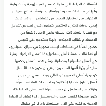
اشتغالات الدراما، التي ما زالت تقدم المرأة (زوجة وأخت وابنة
وأم) في مساحات محدودة وبأساليب مرتعشة تمتنع معها من
الاقتراب من المناطق الحيوية من قضاياهن، أو كما قالت
إحدى المشاركات إن المنتجين يتجنبون قبول نصوص تتعامل
مع قضايا النساء ذات العلاقة براهن المعاناة خوفًا من
الاصطدام بتقاليد المجتمع؛ ولهذا يستمرون في تكريس
حضور المرأة في مساحات ليست محورية في سياق السيناريو،
أو كما قالت الممثلة أمل إسماعيل؛ فالأعمال الدرامية اليمنية
هي أعمال مناسباتية رمضانية، ومثل هذه الأعمال يحكمها
تقليد أو رؤية ألفها المنتجون؛ وهي أن تكون هذه الأعمال
كوميدية تُسلي الجمهور؛ وبالتالي يتردد المنتج في قبول
أعمال تتناول قضايا إشكالية؛ وخاصة ذات العلاقة بالمرأة،
وتؤكد أمل اسماعيل أن حضور المرأة اليمنية في الدراما يكاد
يكون معدومًا كقضية محورية للمسلسل، كما تعتقد أن الدراما
اليمنية لم تقدم حتى الآن، مسلسلًا يتمركز في بطولته