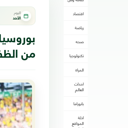
اليوم
اقتصاد
الأحد
رياضة
بوروسيا
صحه
من الظفر
تكنولوجيا
المراة
احداث
العالم
بانوراما
ادلة
المواقع