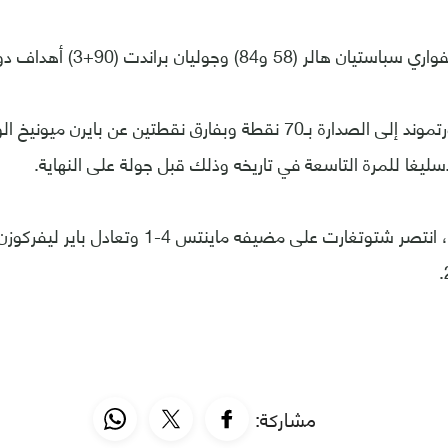
58 و84) وجوليان براندت (90+3) أهداف دورتموند.
وصعد بوروسيا دورتموند إلى الصدارة بـ70 نقطة وبفارق نقطتين عن باي
سليغا للمرة التاسعة في تاريخه وذلك قبل جولة على النهاية.
وفي مواجهة أخرى، انتصر شتوتغارت على مضيفه ماينت
مشاركة: