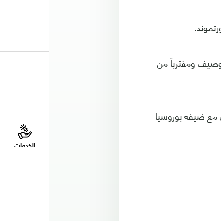
رن ميونيخ الوصيف ومقترباً من
س 4-1 وتعادل باير ليفركوزن مع ضيفه بوروسيا
الخدمات