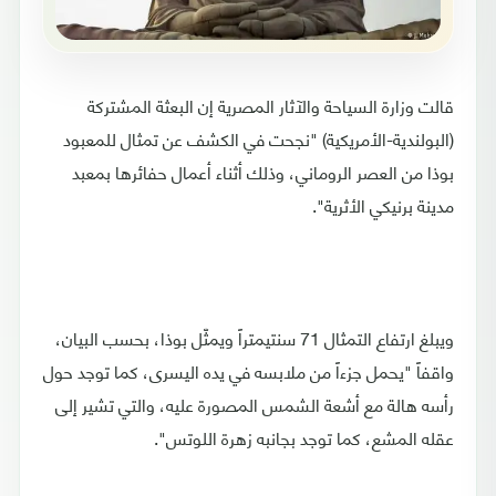
قالت وزارة السياحة والآثار المصرية إن البعثة المشتركة
(البولندية-الأمريكية) "نجحت في الكشف عن تمثال للمعبود
بوذا من العصر الروماني، وذلك أثناء أعمال حفائرها بمعبد
مدينة برنيكي الأثرية".
ويبلغ ارتفاع التمثال 71 سنتيمتراً ويمثّل بوذا، بحسب البيان،
واقفاً "يحمل جزءاً من ملابسه في يده اليسرى، كما توجد حول
رأسه هالة مع أشعة الشمس المصورة عليه، والتي تشير إلى
عقله المشع، كما توجد بجانبه زهرة اللوتس".