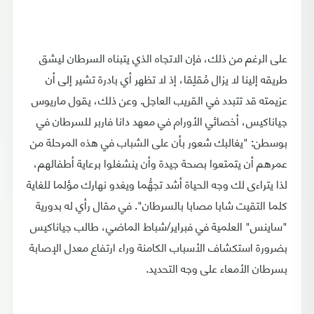
على الرغم من ذلك، فإن الاتجاه الذي يتبناه السرطان ليشق
طريقه إلينا لا يزال مُقلِقا، إذ لا تظهر أي بادرة تشير إلى أن
عزيمته قد تتبدد في القريب العاجل. وعن ذلك، يقول ماريوس
جياناكيس، أخصائي الأورام في معهد دانا فاربر للسرطان في
بوسطن: "يغالبك شعور بأن على الشباب في هذه المرحلة من
عمرهم أن يتمتعوا بصحة جيدة وأن ينشغلوا برعاية أطفالهم،
لذا يتراءى لك وجه الحياة أشد تجهُّما ويغدو نهارك مؤلما للغاية
كلما التقيت شابا مصابا بالسرطان". في مقال رأي له بدورية
"ساينس" العلمية في فبراير/شباط الماضي، طالب جياناكيس
بضرورة استكشاف الأسباب الكامنة وراء ارتفاع معدل الإصابة
بسرطان الأمعاء على وجه التحديد.