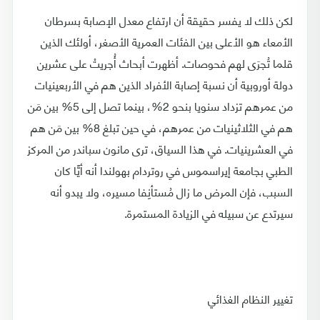
لكن ذلك لا يفسر حقيقة أن ارتفاع معدل الإصابة بسرطان
الأمعاء هو الأعلى بين الفئات العمرية الأصغر، أولئك الذين
قلما تُجرَى لهم فحوصات. أظهرت أبحاث أُجريتْ على عشرين
دولة أوروبية أن نسبة إصابة الأفراد الذين هم في الأربعينيات
من عمرهم تزداد سنويا بنحو 2%، بينما تصل إلى 5% بين مَن
هم في الثلاثينيات من عمرهم، في حين تبلغ 8% بين مَن هم
في العشرينيات. في هذا السياق، ترى مانون سباندر من المركز
الطبي بجامعة إيراسموس في روتردام بهولندا أنه أيًّا كان
السبب، فإن المرض ما زال مُستأنِفا مسيره، ولا يبدو أنه
سيرتدع عن سبيله في الزيادة المستمرة.
تغيير النظام الغذائي