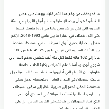
ما قد يخفف من وقع هذا الأمر قليلا ويبعث على بعض
الطمأنينة هو أن زيادة الإصابة بمعظم أنواع الأورام في الفئة
العمرية التي تقل عن خمسين عاما هي زيادة طفيفة نسبيا
حتى الآن. فمثلا، في الفترة ما بين عامي 1993-2018، ارتفع
معدل الإصابة بجميع أنواع السرطانات في المملكة المتحدة
بين الفئات العمرية التي تتراوح ما بين 25-49 عاما من 133
حالة إلى 162 حالة فقط لكل مئة ألف شخص. ورغم ذلك، يرى
شوجي أوجينو، أستاذ علم الأمراض بكلية الطب بجامعة
هارفارد، أن الأرقام التي أظهرتها منظمة الصحة العالمية حول
حالات السرطان في البلدان الغنية، ومتوسطة الدخل وحتى
منخفضة الدخل، تدعو إلى ضرورة النظر إلى مرض السرطان
باعتباره وباء عالميا مُستَجدا بقوله: "في اعتقادي أن الاتجاه
الذي تبناه السرطان لن يتوقف في القريب العاجل، بل على
العكس قد يُسرع من وتيرته".