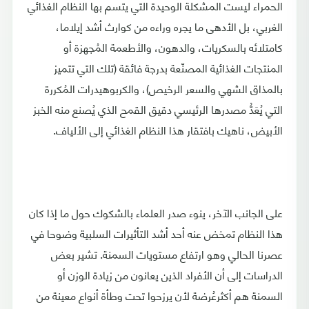
الحمراء ليست المشكلة الوحيدة التي يتسم بها النظام الغذائي
الغربي، بل الأدهى ما يجره وراءه من كوارث أشد إيلاما،
كامتلائه بالسكريات، والدهون، والأطعمة المُجهزة أو
المنتجات الغذائية المصنّعة بدرجة فائقة (تلك التي تتميز
بالمذاق الشهي والسعر الرخيص)، والكربوهيدرات المُكررة
التي يُعَدُّ مصدرها الرئيسي دقيق القمح الذي يُصنع منه الخبز
الأبيض، ناهيك بافتقار هذا النظام الغذائي إلى الألياف.
على الجانب الآخر، ينوء صدر العلماء بالشكوك حول ما إذا كان
هذا النظام تمخض عنه أحد أشد التأثيرات السلبية وضوحا في
عصرنا الحالي وهو ارتفاع مستويات السمنة. تشير بعض
الدراسات إلى أن الأفراد الذين يعانون من زيادة الوزن أو
السمنة هم أكثرعُرضة لأن يرزحوا تحت وطأة أنواع معينة من