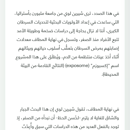
في هذا الصدد، ترى شيرين لوي من جامعة ملبورن بأستراليا،
التي ساعدت في إعداد الأولويات البحثية لتحديات السرطان
الكبرى، أننا لا نزال بحاجة إلى دراسات ضخمة وطويلة الأمد
تتبع الأفراد منذ الصغر، وتسجل في نهاية المطاف معدلات
إصابتهم بمرض السرطان بتعقُّب أسلوب حياتهم وبيئاتهم
أثناء أخذ عينات منتظمة من الدم، ويُطلَق على هذا المشروع
اسم "إكسبوزم" (exposome) (النتائج القادمة من البيئة
المحيطة).
في نهاية المطاف، تقول شيرين لوي إن هذا البحث الجبار
والشاق للغاية لا يلزم -لحُسن الحظ- أن نبدأه من الصفر، إذ
توجد بالفعل العديد من هذه الدراسات التي سبق وأُعِدّتْ