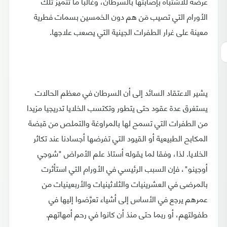
عُرضة للاشتباه بإصابتها بالسرطان، وغالبا ما تتميز تلك
الأورام التي تصيب مَن هم دون الخمسين بسمات فطرية
معينة على غرار الطفرات الجينية التي يصعب علاجها.
يشير الاعتقاد السائد إلى أن السرطان في معظم الحالات
يستغرق عدة عقود حتى يتطور وتكتسب الخلايا تدريجيا مزيدا
من الطفرات التي تسمح لها بالمراوغة والتملص من قبضة
المكابح الطبيعية أو القيود التي تفرضها أجسادنا عند تكاثر
الخلايا. لذا، وفقا لما يقوله أستاذ علم الأمراض "شوجي
أوجينو"، فإن السبب الرئيسي في الأورام التي استأثرت
بالمرضى في العشرينيات والثلاثينيات والأربعينيات من
عمرهم يرجع في الأساس إلى أشياء تعرَّضوا إليها في
طفولتهم، أو ربما حتى منذ أن كانوا في رحم أمهاتهم.