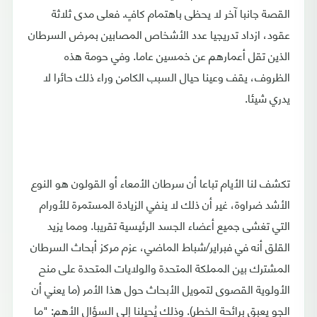
القصة جانبا آخر لا يحظى باهتمام كافٍ. فعلى مدى ثلاثة
عقود، ازداد تدريجيا عدد الأشخاص المصابين بمرض السرطان
الذين تقل أعمارهم عن خمسين عاما. وفي حومة هذه
الظروف، يقف وعينا حيال السبب الكامن وراء ذلك حائرا لا
يدري شيئا.
تكشف لنا الأيام تباعا أن سرطان الأمعاء أو القولون هو النوع
الأشد ضراوة، غير أن ذلك لا ينفي الزيادة المستمرة للأورام
التي تغشى جميع أعضاء الجسد الرئيسية تقريبا. ومما يزيد
القلق أنه في فبراير/شباط الماضي، عزم مركز أبحاث السرطان
المشترك بين المملكة المتحدة والولايات المتحدة على منح
الأولوية القصوى لتمويل الأبحاث حول هذا الأمر (ما يعني أن
الجو يعبق برائحة الخطر). وذلك يُحيلنا إلى السؤال الأهم: "ما