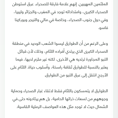
الملثمين المهيبين. إنهم علامة فارقة للصحراء. عرق استوطن
الصحراء الكبرى، وامتداداته توجد في المغرب والجزائر وليبيا،
وفي دول جنوب الصحراء، وخاصة في مالي والنيجر وبوركينا
فاسو.
وعلى الرغم من أن الطوارق ليسوا الشعب الوحيد في منطقة
الصحراء الكبرى الذي يرتدي أفراده اللثام، وذلك لأن قبائل
التبو المجاورة ترتديه هي الأخرى، لكنه غير ملزم لديها، فيما
يعتبر بالنسبة للطوارق ثقافة راسخة، وأسلوب حياة. اللثام على
الأرجح انتقل إلى عرق التبو من الطوارق.
الطوارق لا يتمسكون باللثام فقط لاتقاء غبار الصحراء وحماية
وجوههم من لسعات ذراتها الحامية، بل هم يرتادونه حتى في
الشمال حيث لا توجد مثل هذه العواصف الرملية القاسية.