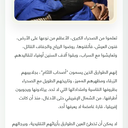
تعلموا من الصحراء الكبرى، الأعظم من نوعها على الأرض،
فنون العيش، فأتقنوها. روضوا الرياح والجفاف القاتل،
وتعايشوا مع السراب، وبقوا آلاف السنين أوفياء لتقاليدهم.
إنهم الطوارق الذين يسمون "أصحاب اللثام"، بجلابيبهم
الزرقاء ومظهرهم المميز، وتاريخهم الطويل مع الصحراء
بظروفها القاسية وامتداداتها التي لا تحد. يرتادونها ويجوبون
أطرافها، من الشمال الإفريقي حتى الأدغال، منذ أن كانت
إفريقيا، قارة غامضة لا يعرفها أحد.
لا يمكن أن تخطئ العين الطوارق بأزيائهم التقليدية، وبرجالهم