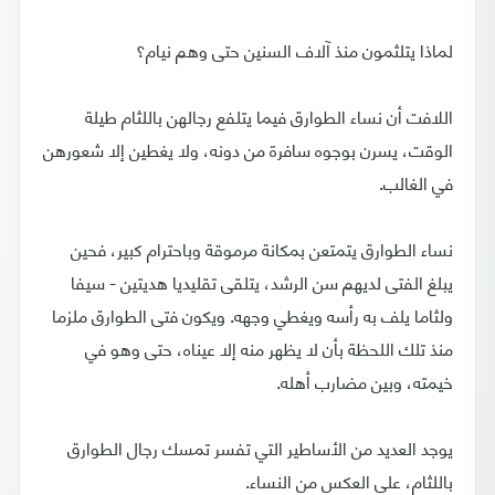
لماذا يتلثمون منذ آلاف السنين حتى وهم نيام؟
اللافت أن نساء الطوارق فيما يتلفع رجالهن باللثام طيلة
الوقت، يسرن بوجوه سافرة من دونه، ولا يغطين إلا شعورهن
في الغالب.
نساء الطوارق يتمتعن بمكانة مرموقة وباحترام كبير، فحين
يبلغ الفتى لديهم سن الرشد، يتلقى تقليديا هديتين - سيفا
ولثاما يلف به رأسه ويغطي وجهه. ويكون فتى الطوارق ملزما
منذ تلك اللحظة بأن لا يظهر منه إلا عيناه، حتى وهو في
خيمته، وبين مضارب أهله.
يوجد العديد من الأساطير التي تفسر تمسك رجال الطوارق
باللثام، على العكس من النساء.