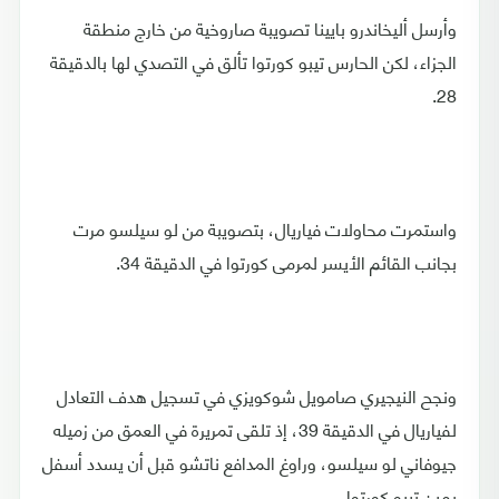
وأرسل أليخاندرو بايينا تصويبة صاروخية من خارج منطقة
الجزاء، لكن الحارس تيبو كورتوا تألق في التصدي لها بالدقيقة
28.
واستمرت محاولات فياريال، بتصويبة من لو سيلسو مرت
بجانب القائم الأيسر لمرمى كورتوا في الدقيقة 34.
ونجح النيجيري صامويل شوكويزي في تسجيل هدف التعادل
لفياريال في الدقيقة 39، إذ تلقى تمريرة في العمق من زميله
جيوفاني لو سيلسو، وراوغ المدافع ناتشو قبل أن يسدد أسفل
يمين تيبو كورتوا.