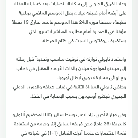
وعاد الفريق الجنوبي إلى سكة الانتصارات بعد خسارته المذلة
على أرضه أمام ضيفه ميلان بطل الموسم الماضي برباعية
نظيفة، محققا فوزه الـ24 هذا الموسم فابتعد بفارق 19 نقطة
مؤقتا في الصدارة أمام مطارده المباشر لاتسيو الذي
يستضيف يوفنتوس السبت في ختام المرحلة.
واستعاد نابولي توازنه في توقيت مناسب وتحديداً قبل رحلته
إلى ميلانو لمواجهة ميلان بالذات الأربعاء المقبل في ذهاب
ربع نهائي مسابقة دوري أبطال أوروبا.
وخاض نابولي المباراة الثانية في غياب هدافه والدوري الدولي
النيجيري فيكتور أوسيمهن بسبب الإصابة في الفخذ.
وفي مباراة أخرى، زاد لاعب وسط ساليرنيتانا المخضرم أنتونيو
كاندريفا (36 عاماً) محن فريقه السابق إنتر وحرمه من استعادة
نغمة الانتصارات عندما أدرك التعادل (1-1) في شباكه في